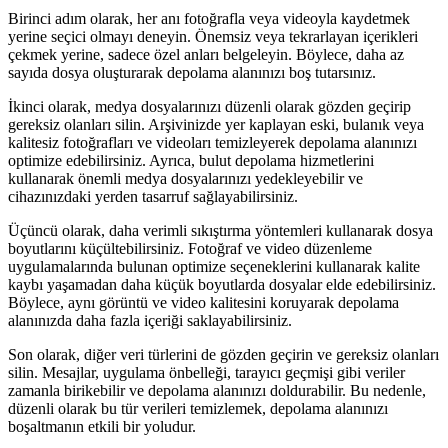
Birinci adım olarak, her anı fotoğrafla veya videoyla kaydetmek
yerine seçici olmayı deneyin. Önemsiz veya tekrarlayan içerikleri
çekmek yerine, sadece özel anları belgeleyin. Böylece, daha az
sayıda dosya oluşturarak depolama alanınızı boş tutarsınız.
İkinci olarak, medya dosyalarınızı düzenli olarak gözden geçirip
gereksiz olanları silin. Arşivinizde yer kaplayan eski, bulanık veya
kalitesiz fotoğrafları ve videoları temizleyerek depolama alanınızı
optimize edebilirsiniz. Ayrıca, bulut depolama hizmetlerini
kullanarak önemli medya dosyalarınızı yedekleyebilir ve
cihazınızdaki yerden tasarruf sağlayabilirsiniz.
Üçüncü olarak, daha verimli sıkıştırma yöntemleri kullanarak dosya
boyutlarını küçültebilirsiniz. Fotoğraf ve video düzenleme
uygulamalarında bulunan optimize seçeneklerini kullanarak kalite
kaybı yaşamadan daha küçük boyutlarda dosyalar elde edebilirsiniz.
Böylece, aynı görüntü ve video kalitesini koruyarak depolama
alanınızda daha fazla içeriği saklayabilirsiniz.
Son olarak, diğer veri türlerini de gözden geçirin ve gereksiz olanları
silin. Mesajlar, uygulama önbelleği, tarayıcı geçmişi gibi veriler
zamanla birikebilir ve depolama alanınızı doldurabilir. Bu nedenle,
düzenli olarak bu tür verileri temizlemek, depolama alanınızı
boşaltmanın etkili bir yoludur.