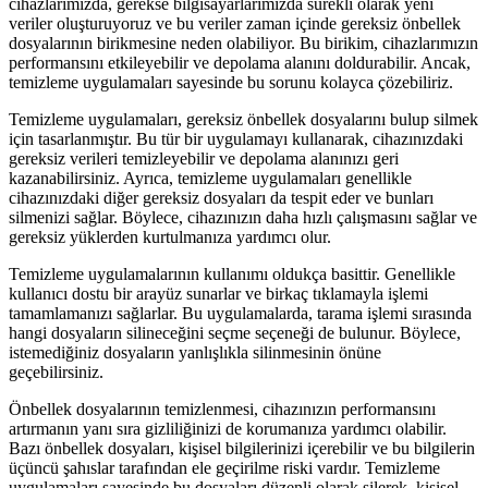
cihazlarımızda, gerekse bilgisayarlarımızda sürekli olarak yeni
veriler oluşturuyoruz ve bu veriler zaman içinde gereksiz önbellek
dosyalarının birikmesine neden olabiliyor. Bu birikim, cihazlarımızın
performansını etkileyebilir ve depolama alanını doldurabilir. Ancak,
temizleme uygulamaları sayesinde bu sorunu kolayca çözebiliriz.
Temizleme uygulamaları, gereksiz önbellek dosyalarını bulup silmek
için tasarlanmıştır. Bu tür bir uygulamayı kullanarak, cihazınızdaki
gereksiz verileri temizleyebilir ve depolama alanınızı geri
kazanabilirsiniz. Ayrıca, temizleme uygulamaları genellikle
cihazınızdaki diğer gereksiz dosyaları da tespit eder ve bunları
silmenizi sağlar. Böylece, cihazınızın daha hızlı çalışmasını sağlar ve
gereksiz yüklerden kurtulmanıza yardımcı olur.
Temizleme uygulamalarının kullanımı oldukça basittir. Genellikle
kullanıcı dostu bir arayüz sunarlar ve birkaç tıklamayla işlemi
tamamlamanızı sağlarlar. Bu uygulamalarda, tarama işlemi sırasında
hangi dosyaların silineceğini seçme seçeneği de bulunur. Böylece,
istemediğiniz dosyaların yanlışlıkla silinmesinin önüne
geçebilirsiniz.
Önbellek dosyalarının temizlenmesi, cihazınızın performansını
artırmanın yanı sıra gizliliğinizi de korumanıza yardımcı olabilir.
Bazı önbellek dosyaları, kişisel bilgilerinizi içerebilir ve bu bilgilerin
üçüncü şahıslar tarafından ele geçirilme riski vardır. Temizleme
uygulamaları sayesinde bu dosyaları düzenli olarak silerek, kişisel