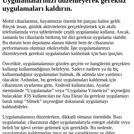
Uygulamalarınızı düzenleyerek gereksiz
uygulamaları kaldırın.
Mobil cihazlarımız, hayatımızın önemli bir parçası haline geldi.
Birçok insan, günlük aktivitelerini gerçekleştirmek için akıllı
telefonlarında veya tabletlerinde çeşitli uygulamalar kullanır. Ancak,
zamanla bu cihazlarda birikmiş bir dizi gereksiz uygulama olabilir.
Bu durum hem depolama alanını tüketir hem de cihazınızın
performansını olumsuz etkileyebilir. İşte uygulamalarınızı
düzenleyerek gereksiz uygulamaları kaldırmak için bazı ipuçları.
Öncelikle, uygulamalarınızı gözden geçirin ve hangilerini gerçekten
kullanıp kullanmadığınızı belirleyin. Sadece nadiren ya da hiç
kullanmadığınız uygulamaları bulmak, ilk adımda size yardımcı
olacaktır. Ardından, bu gereksiz uygulamaları kaldırmak için
cihazınızın ayarlarına girin. Android kullanıcıları, Ayarlar
menüsünde “Uygulamalar” veya “Uygulama Yöneticisi” seçeneğini
bulacaklar. iOS kullanıcıları ise Ana Ekran’da gereksiz uygulamayı
basılı tutup “Silmek” seçeneğine dokunarak uygulamayı
kaldırabilirler.
Uygulamalarınızı düzenlerken, dikkatli olmanız önemlidir. Bazı
uygulamalar, cihazınızın diğer uygulamalarıyla entegre olabilir veya
belirli bir işlevi yerine getirmek için gereklidir. Bu nedenle,
uygulamaları kaldırmadan önce ne işe yaradıklarını ve diğer