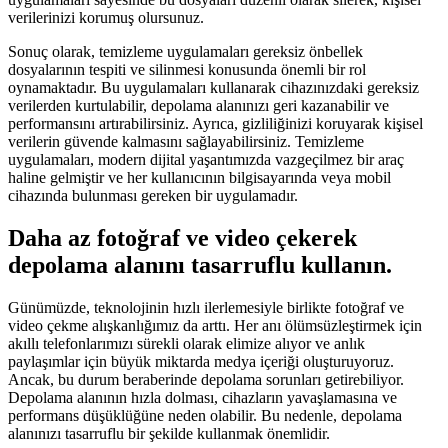
verilerinizi korumuş olursunuz.
Sonuç olarak, temizleme uygulamaları gereksiz önbellek
dosyalarının tespiti ve silinmesi konusunda önemli bir rol
oynamaktadır. Bu uygulamaları kullanarak cihazınızdaki gereksiz
verilerden kurtulabilir, depolama alanınızı geri kazanabilir ve
performansını artırabilirsiniz. Ayrıca, gizliliğinizi koruyarak kişisel
verilerin güvende kalmasını sağlayabilirsiniz. Temizleme
uygulamaları, modern dijital yaşantımızda vazgeçilmez bir araç
haline gelmiştir ve her kullanıcının bilgisayarında veya mobil
cihazında bulunması gereken bir uygulamadır.
Daha az fotoğraf ve video çekerek
depolama alanını tasarruflu kullanın.
Günümüzde, teknolojinin hızlı ilerlemesiyle birlikte fotoğraf ve
video çekme alışkanlığımız da arttı. Her anı ölümsüzleştirmek için
akıllı telefonlarımızı sürekli olarak elimize alıyor ve anlık
paylaşımlar için büyük miktarda medya içeriği oluşturuyoruz.
Ancak, bu durum beraberinde depolama sorunları getirebiliyor.
Depolama alanının hızla dolması, cihazların yavaşlamasına ve
performans düşüklüğüne neden olabilir. Bu nedenle, depolama
alanınızı tasarruflu bir şekilde kullanmak önemlidir.