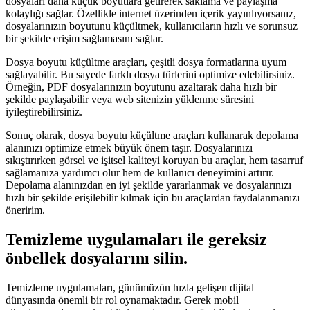
dosyaları daha küçük boyutlara getirerek saklama ve paylaşma
kolaylığı sağlar. Özellikle internet üzerinden içerik yayınlıyorsanız,
dosyalarınızın boyutunu küçültmek, kullanıcıların hızlı ve sorunsuz
bir şekilde erişim sağlamasını sağlar.
Dosya boyutu küçültme araçları, çeşitli dosya formatlarına uyum
sağlayabilir. Bu sayede farklı dosya türlerini optimize edebilirsiniz.
Örneğin, PDF dosyalarınızın boyutunu azaltarak daha hızlı bir
şekilde paylaşabilir veya web sitenizin yüklenme süresini
iyileştirebilirsiniz.
Sonuç olarak, dosya boyutu küçültme araçları kullanarak depolama
alanınızı optimize etmek büyük önem taşır. Dosyalarınızı
sıkıştırırken görsel ve işitsel kaliteyi koruyan bu araçlar, hem tasarruf
sağlamanıza yardımcı olur hem de kullanıcı deneyimini artırır.
Depolama alanınızdan en iyi şekilde yararlanmak ve dosyalarınızı
hızlı bir şekilde erişilebilir kılmak için bu araçlardan faydalanmanızı
öneririm.
Temizleme uygulamaları ile gereksiz
önbellek dosyalarını silin.
Temizleme uygulamaları, günümüzün hızla gelişen dijital
dünyasında önemli bir rol oynamaktadır. Gerek mobil