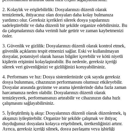
2. Kolaylık ve erişilebilirlik: Dosyalarınızı düzenli olarak
temizlemek, ihtiyacınız olan dosyaları daha kolay bulmanıza
yardımcı olur. Gereksiz içerikleri silerek dosya yapılarınızı
sadeleştirebilir ve daha düzenli bir şekilde organize edebilirsiniz. Bu
da çalışmalarınızı daha verimli hale getirir ve zaman kaybetmenizi
önler.
3. Güvenlik ve gizlilik: Dosyalarınızı düzenli olarak kontrol etmek,
güvenlik açıklarını tespit etmenizi sağlar. Eski ve kullanılmayan
dosyalar, potansiyel olarak hassas bilgiler içerebilir ve kötü niyetli
kişilerin erişimini kolaylaştırabilir. Bu nedenle, gereksiz içeriği
silerek veri güvenliğinizi ve gizliliğinizi koruyabilirsiniz.
4. Performans ve hız: Dosya sistemlerinizde çok sayıda gereksiz
dosya bulunması, cihazınızın performansını olumsuz etkileyebilir.
Dosyalar arasında gezinme ve arama işlemlerinde daha fazla zaman
harcamanıza neden olabilir. Dosyalarınızı düzenli olarak
temizleyerek, performansınızı artırabilir ve cihazınızın daha hızlı
çalışmasını sağlayabilirsiniz.
5. İyileştirilmiş iş akışı: Dosyalarınızı düzenli olarak düzenlemek, iş
akışınızı iyileştirebilir. Organize bir şekilde çalışmak ve ihtiyaç
duyduğunuz dosyalara kolayca erişebilmek, üretkenliğinizi artırır.
Ayrıca, gereksiz içeriği silmek, dosya paylaşımı veya işbirliği