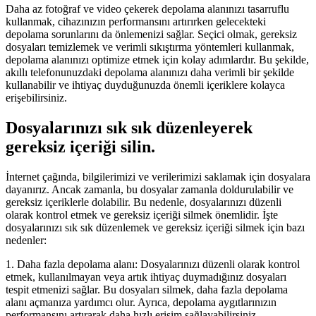
Daha az fotoğraf ve video çekerek depolama alanınızı tasarruflu
kullanmak, cihazınızın performansını artırırken gelecekteki
depolama sorunlarını da önlemenizi sağlar. Seçici olmak, gereksiz
dosyaları temizlemek ve verimli sıkıştırma yöntemleri kullanmak,
depolama alanınızı optimize etmek için kolay adımlardır. Bu şekilde,
akıllı telefonunuzdaki depolama alanınızı daha verimli bir şekilde
kullanabilir ve ihtiyaç duyduğunuzda önemli içeriklere kolayca
erişebilirsiniz.
Dosyalarınızı sık sık düzenleyerek
gereksiz içeriği silin.
İnternet çağında, bilgilerimizi ve verilerimizi saklamak için dosyalara
dayanırız. Ancak zamanla, bu dosyalar zamanla doldurulabilir ve
gereksiz içeriklerle dolabilir. Bu nedenle, dosyalarınızı düzenli
olarak kontrol etmek ve gereksiz içeriği silmek önemlidir. İşte
dosyalarınızı sık sık düzenlemek ve gereksiz içeriği silmek için bazı
nedenler:
1. Daha fazla depolama alanı: Dosyalarınızı düzenli olarak kontrol
etmek, kullanılmayan veya artık ihtiyaç duymadığınız dosyaları
tespit etmenizi sağlar. Bu dosyaları silmek, daha fazla depolama
alanı açmanıza yardımcı olur. Ayrıca, depolama aygıtlarınızın
performansını artırarak daha hızlı erişim sağlayabilirsiniz.