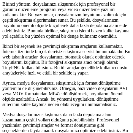
Birinci yöntem, dosyalarınızı sıkıştırmak için profesyonel bir
görüntü düzenleme programı veya video düzenleme yazılımı
kullanmaktır. Bu yazılımlar, dosyalarınızın boyutunu azaltmak için
çeşitli sıkıştırma algoritmaları sunar. Bu şekilde, dosyalarınızın
boyutunu önemli ölçüde küçülterek daha fazla depolama alanı elde
edebilirsiniz. Bununla birlikte, sıkıştırma işlemi bazen kalite kaybına
yol açabilir, bu yüzden optimal bir denge bulmanız önemlidir.
İkinci bir seçenek ise çevrimiçi sıkıştırma araçlarını kullanmaktır.
İnternet üzerinde birçok ücretsiz sıkıştırma servisi bulunmaktadır. Bu
web tabanlı araçlar, dosyalarınızı otomatik olarak optimize ederek
boyutlarını küçültür. Bir fotoğraf sıkıştırma aracı örneği olarak
TinyPNG kullanabilirsiniz. Bu tür araçlar genellikle kullanıcı dostu
arayüzleriyle hızlı ve etkili bir şekilde iş yapar.
Ayrıca, medya dosyalarınızı sıkıştırmak için format dönüştürme
yöntemini de düşünebilirsiniz. Örneğin, bazı video dosyalarını AVI
veya MOV formatından MP4’e dönüştürmek, boyutlarını önemli
ölçüde azaltabilir. Ancak, bu yöntemi uygularken, dönüştürme
sürecinin kalite kaybına neden olabileceğini unutmamalısınız.
Medya dosyalarınızı sıkıştırarak daha fazla depolama alanı
kazanmanın çeşitli yolları olduğunu görebilirsiniz. Profesyonel
yazılımlar, çevrimiçi araçlar ve format dönüştürme gibi
seçeneklerden faydalanarak dosyalarınızı optimize edebilirsiniz. Bu