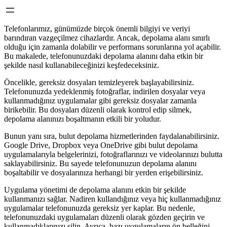
Telefonlarımız, günümüzde birçok önemli bilgiyi ve veriyi
barındıran vazgeçilmez cihazlardır. Ancak, depolama alanı sınırlı
olduğu için zamanla dolabilir ve performans sorunlarına yol açabilir.
Bu makalede, telefonunuzdaki depolama alanını daha etkin bir
şekilde nasıl kullanabileceğinizi keşfedeceksiniz.
Öncelikle, gereksiz dosyaları temizleyerek başlayabilirsiniz.
Telefonunuzda yedeklenmiş fotoğraflar, indirilen dosyalar veya
kullanmadığınız uygulamalar gibi gereksiz dosyalar zamanla
birikebilir. Bu dosyaları düzenli olarak kontrol edip silmek,
depolama alanınızı boşaltmanın etkili bir yoludur.
Bunun yanı sıra, bulut depolama hizmetlerinden faydalanabilirsiniz.
Google Drive, Dropbox veya OneDrive gibi bulut depolama
uygulamalarıyla belgelerinizi, fotoğraflarınızı ve videolarınızı bulutta
saklayabilirsiniz. Bu sayede telefonunuzun depolama alanını
boşaltabilir ve dosyalarınıza herhangi bir yerden erişebilirsiniz.
Uygulama yönetimi de depolama alanını etkin bir şekilde
kullanmanızı sağlar. Nadiren kullandığınız veya hiç kullanmadığınız
uygulamalar telefonunuzda gereksiz yer kaplar. Bu nedenle,
telefonunuzdaki uygulamaları düzenli olarak gözden geçirin ve
kullanmadıklarınızı silin. Ayrıca, bazı uygulamaların ön belleğini