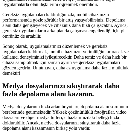
uygulamalarla olan ilişkilerini öğrenmek önemlidir.
Gereksiz uygulamaları kaldırdığınızda, mobil cihazınızın
performansında gözle görülür bir artış yaşayabilirsiniz. Depolama
alanı daha genişleyecek ve cihazınız daha hızlı çalışacaktır. Ayrıca,
gereksiz uygulamaların arka planda çalışması engellendiği için pil
ömrünüz de artabilir.
Sonuç olarak, uygulamalarınızı düzenlemek ve gereksiz
uygulamaları kaldırmak, mobil cihazınızın verimliliğini artıracak ve
kullanıcı deneyiminizi iyileştirecektir. Daha temiz ve daha hızlı bir
cihaza sahip olmak için zaman ayırın ve gereksiz uygulamaları
gözden geçirin. Unutmayın, daha az uygulama daha fazla mutluluk
demektir!
Medya dosyalarınızı sıkıştırarak daha
fazla depolama alanı kazanın.
Medya dosyalarının hızla artan boyutları, depolama alanı sorununu
beraberinde getirmektedir. Yüksek çözünürlüklü fotoğraflar, video
dosyaları ve diğer medya türleri, cihazlarımızdaki belleği hızla
doldurabilir. Ancak, medya dosyalarınızı sıkıştırarak daha fazla
depolama alanı kazanmanın birkaç yolu vardır.