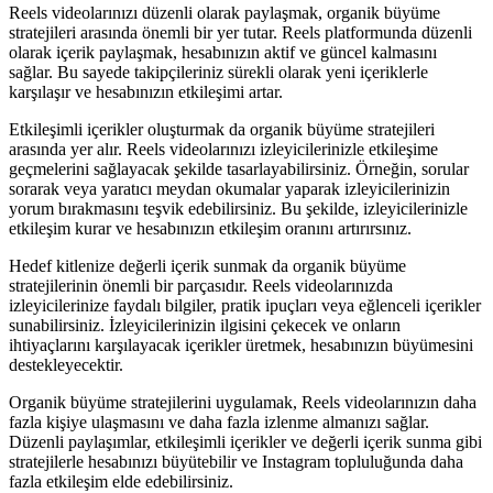
Reels videolarınızı düzenli olarak paylaşmak, organik büyüme
stratejileri arasında önemli bir yer tutar. Reels platformunda düzenli
olarak içerik paylaşmak, hesabınızın aktif ve güncel kalmasını
sağlar. Bu sayede takipçileriniz sürekli olarak yeni içeriklerle
karşılaşır ve hesabınızın etkileşimi artar.
Etkileşimli içerikler oluşturmak da organik büyüme stratejileri
arasında yer alır. Reels videolarınızı izleyicilerinizle etkileşime
geçmelerini sağlayacak şekilde tasarlayabilirsiniz. Örneğin, sorular
sorarak veya yaratıcı meydan okumalar yaparak izleyicilerinizin
yorum bırakmasını teşvik edebilirsiniz. Bu şekilde, izleyicilerinizle
etkileşim kurar ve hesabınızın etkileşim oranını artırırsınız.
Hedef kitlenize değerli içerik sunmak da organik büyüme
stratejilerinin önemli bir parçasıdır. Reels videolarınızda
izleyicilerinize faydalı bilgiler, pratik ipuçları veya eğlenceli içerikler
sunabilirsiniz. İzleyicilerinizin ilgisini çekecek ve onların
ihtiyaçlarını karşılayacak içerikler üretmek, hesabınızın büyümesini
destekleyecektir.
Organik büyüme stratejilerini uygulamak, Reels videolarınızın daha
fazla kişiye ulaşmasını ve daha fazla izlenme almanızı sağlar.
Düzenli paylaşımlar, etkileşimli içerikler ve değerli içerik sunma gibi
stratejilerle hesabınızı büyütebilir ve Instagram topluluğunda daha
fazla etkileşim elde edebilirsiniz.