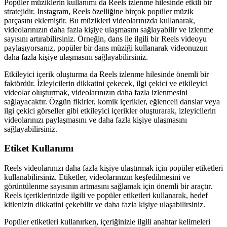
Popüler müziklerin kullanımı da Reels izlenme hilesinde etkili bir
stratejidir. Instagram, Reels özelliğine birçok popüler müzik
parçasını eklemiştir. Bu müzikleri videolarınızda kullanarak,
videolarınızın daha fazla kişiye ulaşmasını sağlayabilir ve izlenme
sayısını artırabilirsiniz. Örneğin, dans ile ilgili bir Reels videoyu
paylaşıyorsanız, popüler bir dans müziği kullanarak videonuzun
daha fazla kişiye ulaşmasını sağlayabilirsiniz.
Etkileyici içerik oluşturma da Reels izlenme hilesinde önemli bir
faktördür. İzleyicilerin dikkatini çekecek, ilgi çekici ve etkileyici
videolar oluşturmak, videolarınızın daha fazla izlenmesini
sağlayacaktır. Özgün fikirler, komik içerikler, eğlenceli danslar veya
ilgi çekici görseller gibi etkileyici içerikler oluşturarak, izleyicilerin
videolarınızı paylaşmasını ve daha fazla kişiye ulaşmasını
sağlayabilirsiniz.
Etiket Kullanımı
Reels videolarınızı daha fazla kişiye ulaştırmak için popüler etiketleri
kullanabilirsiniz. Etiketler, videolarınızın keşfedilmesini ve
görüntülenme sayısının artmasını sağlamak için önemli bir araçtır.
Reels içeriklerinizde ilgili ve popüler etiketleri kullanarak, hedef
kitlenizin dikkatini çekebilir ve daha fazla kişiye ulaşabilirsiniz.
Popüler etiketleri kullanırken, içeriğinizle ilgili anahtar kelimeleri