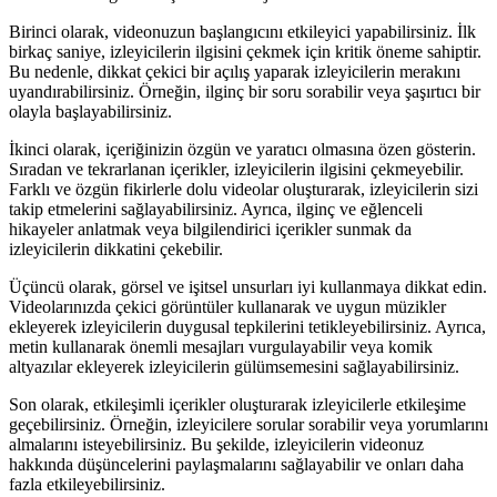
Birinci olarak, videonuzun başlangıcını etkileyici yapabilirsiniz. İlk
birkaç saniye, izleyicilerin ilgisini çekmek için kritik öneme sahiptir.
Bu nedenle, dikkat çekici bir açılış yaparak izleyicilerin merakını
uyandırabilirsiniz. Örneğin, ilginç bir soru sorabilir veya şaşırtıcı bir
olayla başlayabilirsiniz.
İkinci olarak, içeriğinizin özgün ve yaratıcı olmasına özen gösterin.
Sıradan ve tekrarlanan içerikler, izleyicilerin ilgisini çekmeyebilir.
Farklı ve özgün fikirlerle dolu videolar oluşturarak, izleyicilerin sizi
takip etmelerini sağlayabilirsiniz. Ayrıca, ilginç ve eğlenceli
hikayeler anlatmak veya bilgilendirici içerikler sunmak da
izleyicilerin dikkatini çekebilir.
Üçüncü olarak, görsel ve işitsel unsurları iyi kullanmaya dikkat edin.
Videolarınızda çekici görüntüler kullanarak ve uygun müzikler
ekleyerek izleyicilerin duygusal tepkilerini tetikleyebilirsiniz. Ayrıca,
metin kullanarak önemli mesajları vurgulayabilir veya komik
altyazılar ekleyerek izleyicilerin gülümsemesini sağlayabilirsiniz.
Son olarak, etkileşimli içerikler oluşturarak izleyicilerle etkileşime
geçebilirsiniz. Örneğin, izleyicilere sorular sorabilir veya yorumlarını
almalarını isteyebilirsiniz. Bu şekilde, izleyicilerin videonuz
hakkında düşüncelerini paylaşmalarını sağlayabilir ve onları daha
fazla etkileyebilirsiniz.