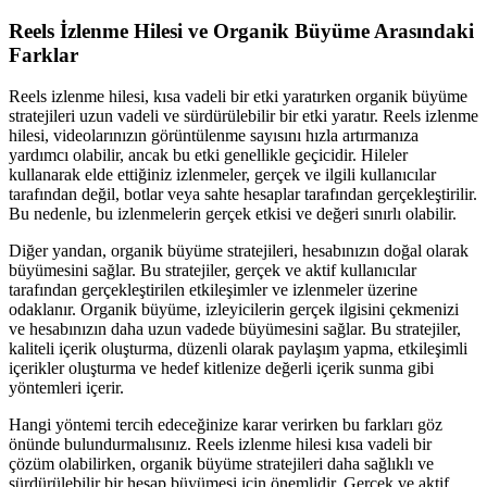
Reels İzlenme Hilesi ve Organik Büyüme Arasındaki
Farklar
Reels izlenme hilesi, kısa vadeli bir etki yaratırken organik büyüme
stratejileri uzun vadeli ve sürdürülebilir bir etki yaratır. Reels izlenme
hilesi, videolarınızın görüntülenme sayısını hızla artırmanıza
yardımcı olabilir, ancak bu etki genellikle geçicidir. Hileler
kullanarak elde ettiğiniz izlenmeler, gerçek ve ilgili kullanıcılar
tarafından değil, botlar veya sahte hesaplar tarafından gerçekleştirilir.
Bu nedenle, bu izlenmelerin gerçek etkisi ve değeri sınırlı olabilir.
Diğer yandan, organik büyüme stratejileri, hesabınızın doğal olarak
büyümesini sağlar. Bu stratejiler, gerçek ve aktif kullanıcılar
tarafından gerçekleştirilen etkileşimler ve izlenmeler üzerine
odaklanır. Organik büyüme, izleyicilerin gerçek ilgisini çekmenizi
ve hesabınızın daha uzun vadede büyümesini sağlar. Bu stratejiler,
kaliteli içerik oluşturma, düzenli olarak paylaşım yapma, etkileşimli
içerikler oluşturma ve hedef kitlenize değerli içerik sunma gibi
yöntemleri içerir.
Hangi yöntemi tercih edeceğinize karar verirken bu farkları göz
önünde bulundurmalısınız. Reels izlenme hilesi kısa vadeli bir
çözüm olabilirken, organik büyüme stratejileri daha sağlıklı ve
sürdürülebilir bir hesap büyümesi için önemlidir. Gerçek ve aktif