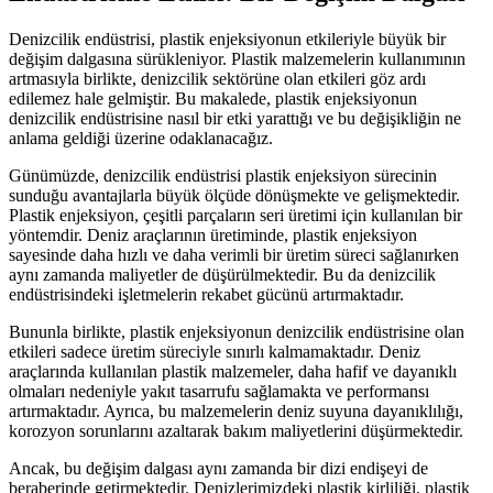
Denizcilik endüstrisi, plastik enjeksiyonun etkileriyle büyük bir
değişim dalgasına sürükleniyor. Plastik malzemelerin kullanımının
artmasıyla birlikte, denizcilik sektörüne olan etkileri göz ardı
edilemez hale gelmiştir. Bu makalede, plastik enjeksiyonun
denizcilik endüstrisine nasıl bir etki yarattığı ve bu değişikliğin ne
anlama geldiği üzerine odaklanacağız.
Günümüzde, denizcilik endüstrisi plastik enjeksiyon sürecinin
sunduğu avantajlarla büyük ölçüde dönüşmekte ve gelişmektedir.
Plastik enjeksiyon, çeşitli parçaların seri üretimi için kullanılan bir
yöntemdir. Deniz araçlarının üretiminde, plastik enjeksiyon
sayesinde daha hızlı ve daha verimli bir üretim süreci sağlanırken
aynı zamanda maliyetler de düşürülmektedir. Bu da denizcilik
endüstrisindeki işletmelerin rekabet gücünü artırmaktadır.
Bununla birlikte, plastik enjeksiyonun denizcilik endüstrisine olan
etkileri sadece üretim süreciyle sınırlı kalmamaktadır. Deniz
araçlarında kullanılan plastik malzemeler, daha hafif ve dayanıklı
olmaları nedeniyle yakıt tasarrufu sağlamakta ve performansı
artırmaktadır. Ayrıca, bu malzemelerin deniz suyuna dayanıklılığı,
korozyon sorunlarını azaltarak bakım maliyetlerini düşürmektedir.
Ancak, bu değişim dalgası aynı zamanda bir dizi endişeyi de
beraberinde getirmektedir. Denizlerimizdeki plastik kirliliği, plastik