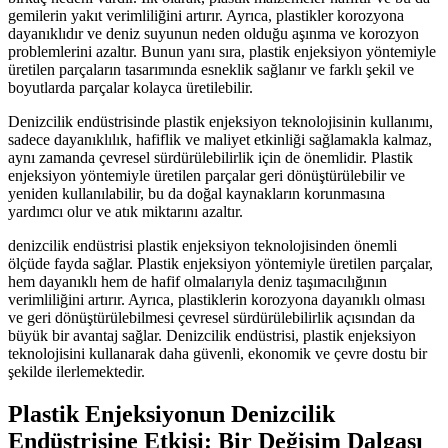
gemilerin yakıt verimliliğini artırır. Ayrıca, plastikler korozyona
dayanıklıdır ve deniz suyunun neden olduğu aşınma ve korozyon
problemlerini azaltır. Bunun yanı sıra, plastik enjeksiyon yöntemiyle
üretilen parçaların tasarımında esneklik sağlanır ve farklı şekil ve
boyutlarda parçalar kolayca üretilebilir.
Denizcilik endüstrisinde plastik enjeksiyon teknolojisinin kullanımı,
sadece dayanıklılık, hafiflik ve maliyet etkinliği sağlamakla kalmaz,
aynı zamanda çevresel sürdürülebilirlik için de önemlidir. Plastik
enjeksiyon yöntemiyle üretilen parçalar geri dönüştürülebilir ve
yeniden kullanılabilir, bu da doğal kaynakların korunmasına
yardımcı olur ve atık miktarını azaltır.
denizcilik endüstrisi plastik enjeksiyon teknolojisinden önemli
ölçüde fayda sağlar. Plastik enjeksiyon yöntemiyle üretilen parçalar,
hem dayanıklı hem de hafif olmalarıyla deniz taşımacılığının
verimliliğini artırır. Ayrıca, plastiklerin korozyona dayanıklı olması
ve geri dönüştürülebilmesi çevresel sürdürülebilirlik açısından da
büyük bir avantaj sağlar. Denizcilik endüstrisi, plastik enjeksiyon
teknolojisini kullanarak daha güvenli, ekonomik ve çevre dostu bir
şekilde ilerlemektedir.
Plastik Enjeksiyonun Denizcilik
Endüstrisine Etkisi: Bir Değişim Dalgası