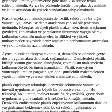
geleneksel üretim yöntemlerine göre daha kısa sürede temin
edilebilmektedir. Ayrıca bu yöntemle üretilen parçalar, dayanıklılık
ve kalite açısından da yüksek standartlara sahip olmaktadır.
Plastik enjeksiyon teknolojisinin denizcilik sektöründe bir diğer
yaratıcı uygulaması ise deniz araçlarının yapısal bileşenlerinin
üretimidir. Fiberglas takviyeli plastik malzemeler, deniz araçlarının
gövdeleri, kaplamaları ve parçalarının üretiminde yaygın olarak
kullanılmaktadır. Bu malzemeler, hafiflikleri ve yüksek
mukavemetleri sayesinde deniz araçlarının performansını artırmakta
ve yakıt tüketimini azaltmaktadır.
Ayrıca, plastik enjeksiyon teknolojisi, denizcilik sektöründe çevre
dostu uygulamalara da olanak sağlamaktadır. Denizlerdeki plastik
kirliliği sorunu göz önüne alındığında, çevre dostu malzemelerin
kullanımı büyük bir önem taşımaktadır. Plastik enjeksiyon
yöntemiyle üretilen parçalar, geri dönüştürülebilir malzemelerden
yapılabilmekte ve çevresel etkileri minimize edilmektedir.
plastik enjeksiyon teknolojisi denizcilik sektöründe yaratıcı ve
inovatif uygulamalar için büyük bir potansiyele sahiptir. Bu
teknoloji, hızlı üretim, maliyet tasarrufu, dayanıklılık, çevre dostu
uygulamalar gibi avantajlarıyla sektöre katkı sağlamaktadır.
Denizcilik endüstrisinde plastik enjeksiyonun kullanımının daha da
yaygınlaşması beklenmektedir, bu da sektörün gelişimine ve
sürdürülebilirliğine olumlu bir katkı sağlayacaktır.