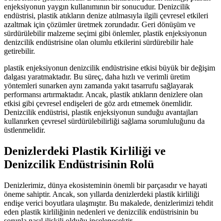
enjeksiyonun yaygın kullanımının bir sonucudur. Denizcilik
endüstrisi, plastik atıkların denize atılmasıyla ilgili çevresel etkileri
azaltmak için çözümler üretmek zorundadır. Geri dönüşüm ve
sürdürülebilir malzeme seçimi gibi önlemler, plastik enjeksiyonun
denizcilik endüstrisine olan olumlu etkilerini sürdürebilir hale
getirebilir.
plastik enjeksiyonun denizcilik endüstrisine etkisi büyük bir değişim
dalgası yaratmaktadır. Bu süreç, daha hızlı ve verimli üretim
yöntemleri sunarken aynı zamanda yakıt tasarrufu sağlayarak
performansı artırmaktadır. Ancak, plastik atıkların denizlere olan
etkisi gibi çevresel endişeleri de göz ardı etmemek önemlidir.
Denizcilik endüstrisi, plastik enjeksiyonun sunduğu avantajları
kullanırken çevresel sürdürülebilirliği sağlama sorumluluğunu da
üstlenmelidir.
Denizlerdeki Plastik Kirliliği ve
Denizcilik Endüstrisinin Rolü
Denizlerimiz, dünya ekosisteminin önemli bir parçasıdır ve hayati
öneme sahiptir. Ancak, son yıllarda denizlerdeki plastik kirliliği
endişe verici boyutlara ulaşmıştır. Bu makalede, denizlerimizi tehdit
eden plastik kirliliğinin nedenleri ve denizcilik endüstrisinin bu
sorunla nasıl ilişkili olduğu incelenecektir.