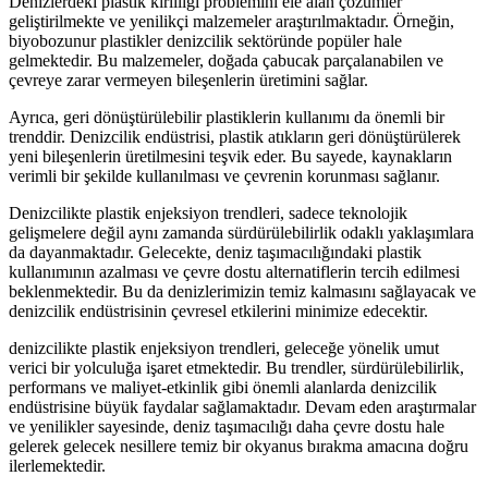
Denizlerdeki plastik kirliliği problemini ele alan çözümler
geliştirilmekte ve yenilikçi malzemeler araştırılmaktadır. Örneğin,
biyobozunur plastikler denizcilik sektöründe popüler hale
gelmektedir. Bu malzemeler, doğada çabucak parçalanabilen ve
çevreye zarar vermeyen bileşenlerin üretimini sağlar.
Ayrıca, geri dönüştürülebilir plastiklerin kullanımı da önemli bir
trenddir. Denizcilik endüstrisi, plastik atıkların geri dönüştürülerek
yeni bileşenlerin üretilmesini teşvik eder. Bu sayede, kaynakların
verimli bir şekilde kullanılması ve çevrenin korunması sağlanır.
Denizcilikte plastik enjeksiyon trendleri, sadece teknolojik
gelişmelere değil aynı zamanda sürdürülebilirlik odaklı yaklaşımlara
da dayanmaktadır. Gelecekte, deniz taşımacılığındaki plastik
kullanımının azalması ve çevre dostu alternatiflerin tercih edilmesi
beklenmektedir. Bu da denizlerimizin temiz kalmasını sağlayacak ve
denizcilik endüstrisinin çevresel etkilerini minimize edecektir.
denizcilikte plastik enjeksiyon trendleri, geleceğe yönelik umut
verici bir yolculuğa işaret etmektedir. Bu trendler, sürdürülebilirlik,
performans ve maliyet-etkinlik gibi önemli alanlarda denizcilik
endüstrisine büyük faydalar sağlamaktadır. Devam eden araştırmalar
ve yenilikler sayesinde, deniz taşımacılığı daha çevre dostu hale
gelerek gelecek nesillere temiz bir okyanus bırakma amacına doğru
ilerlemektedir.