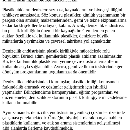
Plastik atıkların denizlere sızması, kaynaklarını ve biyoçeşitliliğini
tehlikeye atmaktadır. Söz konusu plastikler, günlük yaşamımızın bir
parçası olan ambalaj malzemelerinden, gemi ve tekne ekipmanlarına
kadar farklı şekillerde ortaya çıkabilir. Ancak, denizcilik endüstrisi,
bu plastik kirliliğinin önemli bir kaynağıdır. Gemilerden gelen
atıklar, özellikle tek kullanımlık plastikler, denizlere büyük
miktarlarda yayılmakta ve çevresel tahribata yol açmaktadır.
Denizcilik endüstrisinin plastik kirliliğiyle mücadelede rolü
büyüktür. Birinci adım, gemilerdeki plastik atıkların azaltılmasıdır.
Bu, tek kullanımlık plastiklerin yerine çevre dostu alternatiflerin
kullanılmasıyla sağlanabilir. Ayrıca, gemi ve liman tesislerinde geri
dönüşüm programlarının uygulanması da önemlidir.
Denizcilik endüstrisindeki kuruluşlar, plastik kirliliği konusunda
farkındalığı artırmak ve çözümler geliştirmek için işbirliği
yapmalıdır. Bilinçlendirme kampanyaları, eğitim programları ve
düzenlemeler, denizcilik sektörünün plastik kirliliğiyle mücadelesine
katkıda bulunabilir.
Aynı zamanda, denizcilik endüstrisinin yenilikçi çözümler üzerinde
çalışması gerekmektedir. Örneğin, biyolojik olarak parçalanabilen
plastiklerin kullanımı ve atık su arıtma sistemlerinin geliştirilmesi
gibi alanlarda ilerleme kaydedilmelidir.