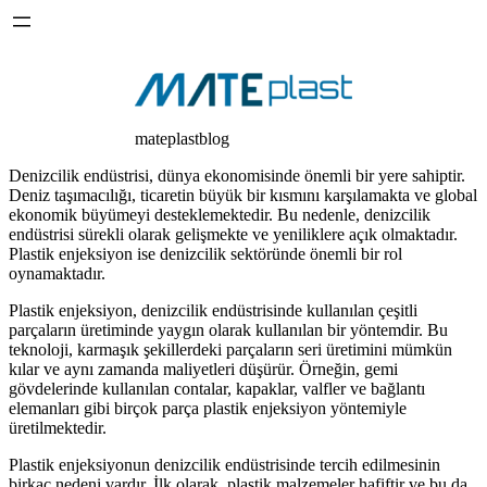
mateplastblog
Denizcilik endüstrisi, dünya ekonomisinde önemli bir yere sahiptir.
Deniz taşımacılığı, ticaretin büyük bir kısmını karşılamakta ve global
ekonomik büyümeyi desteklemektedir. Bu nedenle, denizcilik
endüstrisi sürekli olarak gelişmekte ve yeniliklere açık olmaktadır.
Plastik enjeksiyon ise denizcilik sektöründe önemli bir rol
oynamaktadır.
Plastik enjeksiyon, denizcilik endüstrisinde kullanılan çeşitli
parçaların üretiminde yaygın olarak kullanılan bir yöntemdir. Bu
teknoloji, karmaşık şekillerdeki parçaların seri üretimini mümkün
kılar ve aynı zamanda maliyetleri düşürür. Örneğin, gemi
gövdelerinde kullanılan contalar, kapaklar, valfler ve bağlantı
elemanları gibi birçok parça plastik enjeksiyon yöntemiyle
üretilmektedir.
Plastik enjeksiyonun denizcilik endüstrisinde tercih edilmesinin
birkaç nedeni vardır. İlk olarak, plastik malzemeler hafiftir ve bu da