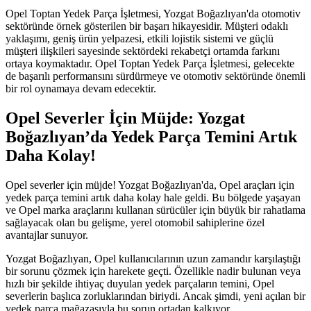
Opel Toptan Yedek Parça İşletmesi, Yozgat Boğazlıyan'da otomotiv
sektöründe örnek gösterilen bir başarı hikayesidir. Müşteri odaklı
yaklaşımı, geniş ürün yelpazesi, etkili lojistik sistemi ve güçlü
müşteri ilişkileri sayesinde sektördeki rekabetçi ortamda farkını
ortaya koymaktadır. Opel Toptan Yedek Parça İşletmesi, gelecekte
de başarılı performansını sürdürmeye ve otomotiv sektöründe önemli
bir rol oynamaya devam edecektir.
Opel Severler İçin Müjde: Yozgat
Boğazlıyan’da Yedek Parça Temini Artık
Daha Kolay!
Opel severler için müjde! Yozgat Boğazlıyan'da, Opel araçları için
yedek parça temini artık daha kolay hale geldi. Bu bölgede yaşayan
ve Opel marka araçlarını kullanan sürücüler için büyük bir rahatlama
sağlayacak olan bu gelişme, yerel otomobil sahiplerine özel
avantajlar sunuyor.
Yozgat Boğazlıyan, Opel kullanıcılarının uzun zamandır karşılaştığı
bir sorunu çözmek için harekete geçti. Özellikle nadir bulunan veya
hızlı bir şekilde ihtiyaç duyulan yedek parçaların temini, Opel
severlerin başlıca zorluklarından biriydi. Ancak şimdi, yeni açılan bir
yedek parça mağazasıyla bu sorun ortadan kalkıyor.