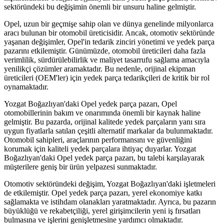
sektöründeki bu değişimin önemli bir unsuru haline gelmiştir.
Opel, uzun bir geçmişe sahip olan ve dünya genelinde milyonlarca
aracı bulunan bir otomobil üreticisidir. Ancak, otomotiv sektöründe
yaşanan değişimler, Opel'in tedarik zinciri yönetimi ve yedek parça
pazarını etkilemiştir. Günümüzde, otomobil üreticileri daha fazla
verimlilik, sürdürülebilirlik ve maliyet tasarrufu sağlama amacıyla
yenilikçi çözümler aramaktadır. Bu nedenle, orijinal ekipman
üreticileri (OEM'ler) için yedek parça tedarikçileri de kritik bir rol
oynamaktadır.
Yozgat Boğazlıyan'daki Opel yedek parça pazarı, Opel
otomobillerinin bakım ve onarımında önemli bir kaynak haline
gelmiştir. Bu pazarda, orijinal kalitede yedek parçaların yanı sıra
uygun fiyatlarla satılan çeşitli alternatif markalar da bulunmaktadır.
Otomobil sahipleri, araçlarının performansını ve güvenliğini
korumak için kaliteli yedek parçalara ihtiyaç duyarlar. Yozgat
Boğazlıyan'daki Opel yedek parça pazarı, bu talebi karşılayarak
müşterilere geniş bir ürün yelpazesi sunmaktadır.
Otomotiv sektöründeki değişim, Yozgat Boğazlıyan'daki işletmeleri
de etkilemiştir. Opel yedek parça pazarı, yerel ekonomiye katkı
sağlamakta ve istihdam olanakları yaratmaktadır. Ayrıca, bu pazarın
büyüklüğü ve rekabetçiliği, yerel girişimcilerin yeni iş fırsatları
bulmasına ve işlerini genişletmesine yardımcı olmaktadır.