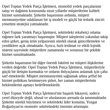
Opel Toptan Yedek Parça İşletmesi, otomobil yedek parçalarının
satışı ve dağıtımı konusunda uzun yıllardır müşterilerine kaliteli
hizmet sunmaktadır. Şirketin başarısının ardında, müşteri
memnuniyetine odaklanan bir iş modeli ve güçlü bir tedarik zinciri
yönetimi stratejisi yatmaktadır.
Opel Toptan Yedek Parça İşletmesi, sektördeki rekabetçi ortama
rağmen fark yaratmayı başarmıştır. Müşteri taleplerini yakından takip
eden şirket, geniş ürün yelpazesini sürekli olarak güncellemekte ve
yeniliklere açık olmaktadır. Ayrıca, hızlı teslimat ve etkili lojistik
sistemi sayesinde müşterilere zamanında ve sorunsuz bir şekilde
hizmet sunulmaktadır.
Şirketin başarısının bir diğer önemli faktörü ise müşteri ilişkilerine
verilen değerdir. Opel Toptan Yedek Parça İşletmesi, müşterileriyle
güçlü bir iletişim kurmakta ve onların ihtiyaçlarını anlamak için çaba
sarf etmektedir. Müşteri memnuniyetini sağlamak adına şeffaf bir
hizmet politikası benimseyen şirket, her zaman müşterilerinin
beklentilerini aşmayı hedeflemektedir.
Opel Toptan Yedek Parça İşletmesi'nin başarılı hikayesi, sadece
yerel düzeyde değil, ulusal ve uluslararası arenada da tanınmaktadır.
Şirketin sürekli büyümesi ve sektördeki lider konumu, Yozgat
Boğazlıyan'ın otomotiv sektöründeki önemini artırmıştır.