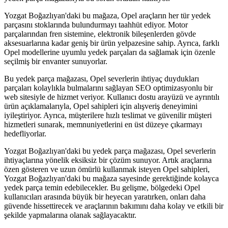
Yozgat Boğazlıyan'daki bu mağaza, Opel araçların her tür yedek
parçasını stoklarında bulundurmayı taahhüt ediyor. Motor
parçalarından fren sistemine, elektronik bileşenlerden gövde
aksesuarlarına kadar geniş bir ürün yelpazesine sahip. Ayrıca, farklı
Opel modellerine uyumlu yedek parçaları da sağlamak için özenle
seçilmiş bir envanter sunuyorlar.
Bu yedek parça mağazası, Opel severlerin ihtiyaç duydukları
parçaları kolaylıkla bulmalarını sağlayan SEO optimizasyonlu bir
web sitesiyle de hizmet veriyor. Kullanıcı dostu arayüzü ve ayrıntılı
ürün açıklamalarıyla, Opel sahipleri için alışveriş deneyimini
iyileştiriyor. Ayrıca, müşterilere hızlı teslimat ve güvenilir müşteri
hizmetleri sunarak, memnuniyetlerini en üst düzeye çıkarmayı
hedefliyorlar.
Yozgat Boğazlıyan'daki bu yedek parça mağazası, Opel severlerin
ihtiyaçlarına yönelik eksiksiz bir çözüm sunuyor. Artık araçlarına
özen gösteren ve uzun ömürlü kullanmak isteyen Opel sahipleri,
Yozgat Boğazlıyan'daki bu mağaza sayesinde gerektiğinde kolayca
yedek parça temin edebilecekler. Bu gelişme, bölgedeki Opel
kullanıcıları arasında büyük bir heyecan yaratırken, onları daha
güvende hissettirecek ve araçlarının bakımını daha kolay ve etkili bir
şekilde yapmalarına olanak sağlayacaktır.