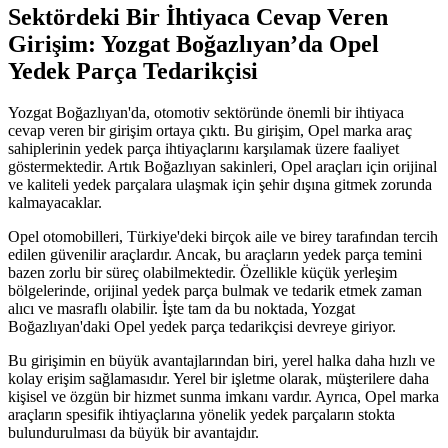
Sektördeki Bir İhtiyaca Cevap Veren
Girişim: Yozgat Boğazlıyan’da Opel
Yedek Parça Tedarikçisi
Yozgat Boğazlıyan'da, otomotiv sektöründe önemli bir ihtiyaca
cevap veren bir girişim ortaya çıktı. Bu girişim, Opel marka araç
sahiplerinin yedek parça ihtiyaçlarını karşılamak üzere faaliyet
göstermektedir. Artık Boğazlıyan sakinleri, Opel araçları için orijinal
ve kaliteli yedek parçalara ulaşmak için şehir dışına gitmek zorunda
kalmayacaklar.
Opel otomobilleri, Türkiye'deki birçok aile ve birey tarafından tercih
edilen güvenilir araçlardır. Ancak, bu araçların yedek parça temini
bazen zorlu bir süreç olabilmektedir. Özellikle küçük yerleşim
bölgelerinde, orijinal yedek parça bulmak ve tedarik etmek zaman
alıcı ve masraflı olabilir. İşte tam da bu noktada, Yozgat
Boğazlıyan'daki Opel yedek parça tedarikçisi devreye giriyor.
Bu girişimin en büyük avantajlarından biri, yerel halka daha hızlı ve
kolay erişim sağlamasıdır. Yerel bir işletme olarak, müşterilere daha
kişisel ve özgün bir hizmet sunma imkanı vardır. Ayrıca, Opel marka
araçların spesifik ihtiyaçlarına yönelik yedek parçaların stokta
bulundurulması da büyük bir avantajdır.