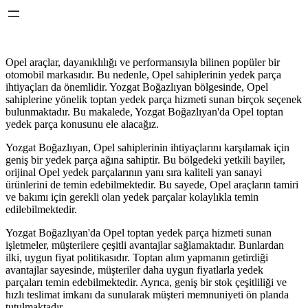
Opel araçlar, dayanıklılığı ve performansıyla bilinen popüler bir
otomobil markasıdır. Bu nedenle, Opel sahiplerinin yedek parça
ihtiyaçları da önemlidir. Yozgat Boğazlıyan bölgesinde, Opel
sahiplerine yönelik toptan yedek parça hizmeti sunan birçok seçenek
bulunmaktadır. Bu makalede, Yozgat Boğazlıyan'da Opel toptan
yedek parça konusunu ele alacağız.
Yozgat Boğazlıyan, Opel sahiplerinin ihtiyaçlarını karşılamak için
geniş bir yedek parça ağına sahiptir. Bu bölgedeki yetkili bayiler,
orijinal Opel yedek parçalarının yanı sıra kaliteli yan sanayi
ürünlerini de temin edebilmektedir. Bu sayede, Opel araçların tamiri
ve bakımı için gerekli olan yedek parçalar kolaylıkla temin
edilebilmektedir.
Yozgat Boğazlıyan'da Opel toptan yedek parça hizmeti sunan
işletmeler, müşterilere çeşitli avantajlar sağlamaktadır. Bunlardan
ilki, uygun fiyat politikasıdır. Toptan alım yapmanın getirdiği
avantajlar sayesinde, müşteriler daha uygun fiyatlarla yedek
parçaları temin edebilmektedir. Ayrıca, geniş bir stok çeşitliliği ve
hızlı teslimat imkanı da sunularak müşteri memnuniyeti ön planda
tutulmaktadır.