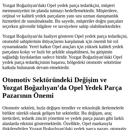
Yozgat Boğazlıyan'daki Opel yedek parça tedarikçisi, müşteri
memnuniyetini ön planda tutmayı hedeflemektedir. Müşterilere,
orijinal ve kaliteli yedek parçaların yanı sıra uzman danışmanlık
hizmetleri de sunulmaktadır. Bu sayede, müşteriler doğru parçaları
seçerken güvenilir bilgilere ve tavsiyelere sahip olabilmektedirler.
Yozgat Boğazlıyan'da faaliyet gösteren Opel yedek parça tedarikçisi,
otomobil sahiplerinin ihtiyaçlarını karşılamak için önemli bir rol
oynamaktadır. Yerel halkın Opel araçları için yüksek kaliteli yedek
parçalara kolay ve hızlı bir şekilde ulaşabilmesi, bu girişimin
sağladığı faydalardan sadece biridir. Yozgat Boğazlıyan'daki Opel
yedek parça tedarikçisinin başarısı, bölgedeki otomotiv sektörüne
katkıda bulunarak devam etmektedir.
Otomotiv Sektöründeki Değişim ve
Yozgat Boğazlıyan’da Opel Yedek Parça
Pazarının Önemi
Otomotiv sektörü, hızla değişen trendler ve teknolojik ilerlemelerle
birlikte sürekli olarak gelişen bir sektördür. Bu değişim, araç
üreticileri, tedarik zinciri yönetimi ve yedek parça pazarı gibi farklı
alanlarda etkisini göstermektedir. Özellikle, Opel markasıyla
ilişkilendirilen Yozgat Boğazlıyan'daki yedek parça pazarı, otomotiv