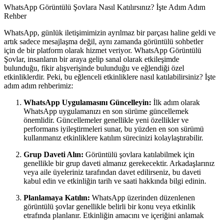
WhatsApp Görüntülü Şovlara Nasıl Katılırsınız? İşte Adım Adım
Rehber
WhatsApp, günlük iletişimimizin ayrılmaz bir parçası haline geldi ve
artık sadece mesajlaşma değil, aynı zamanda görüntülü sohbetler
için de bir platform olarak hizmet veriyor. WhatsApp Görüntülü
Şovlar, insanların bir araya gelip sanal olarak etkileşimde
bulunduğu, fikir alışverişinde bulunduğu ve eğlendiği özel
etkinliklerdir. Peki, bu eğlenceli etkinliklere nasıl katılabilirsiniz? İşte
adım adım rehberimiz:
WhatsApp Uygulamasını Güncelleyin:
İlk adım olarak
WhatsApp uygulamanızı en son sürüme güncellemek
önemlidir. Güncellemeler genellikle yeni özellikler ve
performans iyileştirmeleri sunar, bu yüzden en son sürümü
kullanmanız etkinliklere katılım sürecinizi kolaylaştırabilir.
Grup Daveti Alın:
Görüntülü şovlara katılabilmek için
genellikle bir grup daveti almanız gerekecektir. Arkadaşlarınız
veya aile üyeleriniz tarafından davet edilirseniz, bu daveti
kabul edin ve etkinliğin tarih ve saati hakkında bilgi edinin.
Planlamaya Katılın:
WhatsApp üzerinden düzenlenen
görüntülü şovlar genellikle belirli bir konu veya etkinlik
etrafında planlanır. Etkinliğin amacını ve içeriğini anlamak