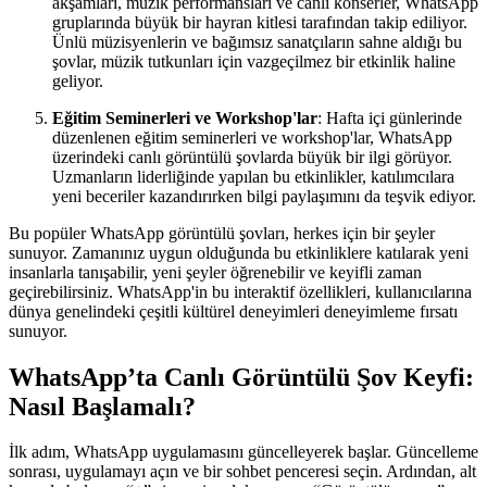
akşamları, müzik performansları ve canlı konserler, WhatsApp
gruplarında büyük bir hayran kitlesi tarafından takip ediliyor.
Ünlü müzisyenlerin ve bağımsız sanatçıların sahne aldığı bu
şovlar, müzik tutkunları için vazgeçilmez bir etkinlik haline
geliyor.
Eğitim Seminerleri ve Workshop'lar
: Hafta içi günlerinde
düzenlenen eğitim seminerleri ve workshop'lar, WhatsApp
üzerindeki canlı görüntülü şovlarda büyük bir ilgi görüyor.
Uzmanların liderliğinde yapılan bu etkinlikler, katılımcılara
yeni beceriler kazandırırken bilgi paylaşımını da teşvik ediyor.
Bu popüler WhatsApp görüntülü şovları, herkes için bir şeyler
sunuyor. Zamanınız uygun olduğunda bu etkinliklere katılarak yeni
insanlarla tanışabilir, yeni şeyler öğrenebilir ve keyifli zaman
geçirebilirsiniz. WhatsApp'in bu interaktif özellikleri, kullanıcılarına
dünya genelindeki çeşitli kültürel deneyimleri deneyimleme fırsatı
sunuyor.
WhatsApp’ta Canlı Görüntülü Şov Keyfi:
Nasıl Başlamalı?
İlk adım, WhatsApp uygulamasını güncelleyerek başlar. Güncelleme
sonrası, uygulamayı açın ve bir sohbet penceresi seçin. Ardından, alt