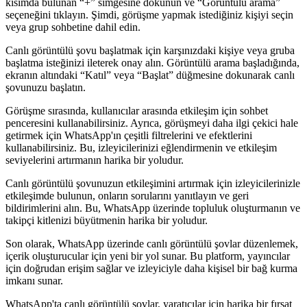
kısımda bulunan “+” simgesine dokunun ve “Görüntülü arama”
seçeneğini tıklayın. Şimdi, görüşme yapmak istediğiniz kişiyi seçin
veya grup sohbetine dahil edin.
Canlı görüntülü şovu başlatmak için karşınızdaki kişiye veya gruba
başlatma isteğinizi ileterek onay alın. Görüntülü arama başladığında,
ekranın altındaki “Katıl” veya “Başlat” düğmesine dokunarak canlı
şovunuzu başlatın.
Görüşme sırasında, kullanıcılar arasında etkileşim için sohbet
penceresini kullanabilirsiniz. Ayrıca, görüşmeyi daha ilgi çekici hale
getirmek için WhatsApp'ın çeşitli filtrelerini ve efektlerini
kullanabilirsiniz. Bu, izleyicilerinizi eğlendirmenin ve etkileşim
seviyelerini artırmanın harika bir yoludur.
Canlı görüntülü şovunuzun etkileşimini artırmak için izleyicilerinizle
etkileşimde bulunun, onların sorularını yanıtlayın ve geri
bildirimlerini alın. Bu, WhatsApp üzerinde topluluk oluşturmanın ve
takipçi kitlenizi büyütmenin harika bir yoludur.
Son olarak, WhatsApp üzerinde canlı görüntülü şovlar düzenlemek,
içerik oluşturucular için yeni bir yol sunar. Bu platform, yayıncılar
için doğrudan erişim sağlar ve izleyiciyle daha kişisel bir bağ kurma
imkanı sunar.
WhatsApp'ta canlı görüntülü şovlar, yaratıcılar için harika bir fırsat