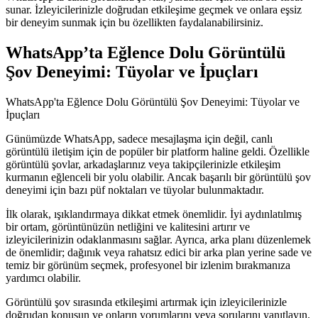
sunar. İzleyicilerinizle doğrudan etkileşime geçmek ve onlara eşsiz
bir deneyim sunmak için bu özellikten faydalanabilirsiniz.
WhatsApp’ta Eğlence Dolu Görüntülü
Şov Deneyimi: Tüyolar ve İpuçları
WhatsApp'ta Eğlence Dolu Görüntülü Şov Deneyimi: Tüyolar ve
İpuçları
Günümüzde WhatsApp, sadece mesajlaşma için değil, canlı
görüntülü iletişim için de popüler bir platform haline geldi. Özellikle
görüntülü şovlar, arkadaşlarınız veya takipçilerinizle etkileşim
kurmanın eğlenceli bir yolu olabilir. Ancak başarılı bir görüntülü şov
deneyimi için bazı püf noktaları ve tüyolar bulunmaktadır.
İlk olarak, ışıklandırmaya dikkat etmek önemlidir. İyi aydınlatılmış
bir ortam, görüntünüzün netliğini ve kalitesini artırır ve
izleyicilerinizin odaklanmasını sağlar. Ayrıca, arka planı düzenlemek
de önemlidir; dağınık veya rahatsız edici bir arka plan yerine sade ve
temiz bir görünüm seçmek, profesyonel bir izlenim bırakmanıza
yardımcı olabilir.
Görüntülü şov sırasında etkileşimi artırmak için izleyicilerinizle
doğrudan konuşun ve onların yorumlarını veya sorularını yanıtlayın.