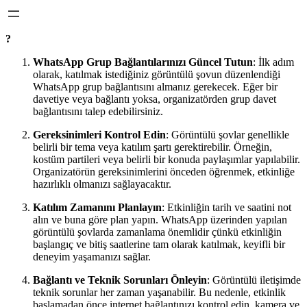
?
WhatsApp Grup Bağlantılarınızı Güncel Tutun
: İlk adım
olarak, katılmak istediğiniz görüntülü şovun düzenlendiği
WhatsApp grup bağlantısını almanız gerekecek. Eğer bir
davetiye veya bağlantı yoksa, organizatörden grup davet
bağlantısını talep edebilirsiniz.
Gereksinimleri Kontrol Edin
: Görüntülü şovlar genellikle
belirli bir tema veya katılım şartı gerektirebilir. Örneğin,
kostüm partileri veya belirli bir konuda paylaşımlar yapılabilir.
Organizatörün gereksinimlerini önceden öğrenmek, etkinliğe
hazırlıklı olmanızı sağlayacaktır.
Katılım Zamanını Planlayın
: Etkinliğin tarih ve saatini not
alın ve buna göre plan yapın. WhatsApp üzerinden yapılan
görüntülü şovlarda zamanlama önemlidir çünkü etkinliğin
başlangıç ve bitiş saatlerine tam olarak katılmak, keyifli bir
deneyim yaşamanızı sağlar.
Bağlantı ve Teknik Sorunları Önleyin
: Görüntülü iletişimde
teknik sorunlar her zaman yaşanabilir. Bu nedenle, etkinlik
başlamadan önce internet bağlantınızı kontrol edin, kamera ve