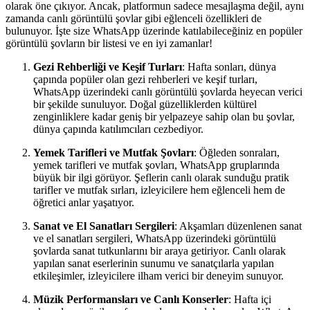
olarak öne çıkıyor. Ancak, platformun sadece mesajlaşma değil, aynı
zamanda canlı görüntülü şovlar gibi eğlenceli özellikleri de
bulunuyor. İşte size WhatsApp üzerinde katılabileceğiniz en popüler
görüntülü şovların bir listesi ve en iyi zamanlar!
Gezi Rehberliği ve Keşif Turları
: Hafta sonları, dünya
çapında popüler olan gezi rehberleri ve keşif turları,
WhatsApp üzerindeki canlı görüntülü şovlarda heyecan verici
bir şekilde sunuluyor. Doğal güzelliklerden kültürel
zenginliklere kadar geniş bir yelpazeye sahip olan bu şovlar,
dünya çapında katılımcıları cezbediyor.
Yemek Tarifleri ve Mutfak Şovları
: Öğleden sonraları,
yemek tarifleri ve mutfak şovları, WhatsApp gruplarında
büyük bir ilgi görüyor. Şeflerin canlı olarak sunduğu pratik
tarifler ve mutfak sırları, izleyicilere hem eğlenceli hem de
öğretici anlar yaşatıyor.
Sanat ve El Sanatları Sergileri
: Akşamları düzenlenen sanat
ve el sanatları sergileri, WhatsApp üzerindeki görüntülü
şovlarda sanat tutkunlarını bir araya getiriyor. Canlı olarak
yapılan sanat eserlerinin sunumu ve sanatçılarla yapılan
etkileşimler, izleyicilere ilham verici bir deneyim sunuyor.
Müzik Performansları ve Canlı Konserler
: Hafta içi