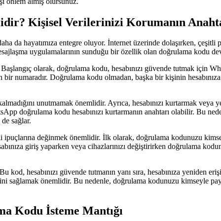
rşı önlem almış olursunuz.
r? Kişisel Verilerinizi Korumanın Anaht
ha da hayatımıza entegre oluyor. İnternet üzerinde dolaşırken, çeşitli p
ajlaşma uygulamalarının sunduğu bir özellik olan doğrulama kodu devre
şlangıç ​​olarak, doğrulama kodu, hesabınızı güvende tutmak için Wha
n bir numaradır. Doğrulama kodu olmadan, başka bir kişinin hesabınıza er
adığını unutmamak önemlidir. Ayrıca, hesabınızı kurtarmak veya yeni
atsApp doğrulama kodu hesabınızı kurtarmanın anahtarı olabilir. Bu ned
de sağlar.
i ipuçlarına değinmek önemlidir. İlk olarak, doğrulama kodunuzu kims
sabınıza giriş yaparken veya cihazlarınızı değiştirirken doğrulama kodu
 Bu kod, hesabınızı güvende tutmanın yanı sıra, hesabınıza yeniden eri
liğini sağlamak önemlidir. Bu nedenle, doğrulama kodunuzu kimseyle p
a Kodu İsteme Mantığı