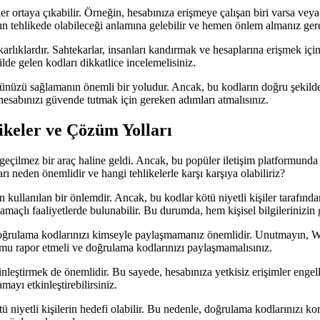
er ortaya çıkabilir. Örneğin, hesabınıza erişmeye çalışan biri varsa vey
n tehlikede olabileceği anlamına gelebilir ve hemen önlem almanız gere
rlıklardır. Sahtekarlar, insanları kandırmak ve hesaplarına erişmek içi
de gelen kodları dikkatlice incelemelisiniz.
üzü sağlamanın önemli bir yoludur. Ancak, bu kodların doğru şekilde k
abınızı güvende tutmak için gereken adımları atmalısınız.
keler ve Çözüm Yolları
eçilmez bir araç haline geldi. Ancak, bu popüler iletişim platformunda b
 neden önemlidir ve hangi tehlikelerle karşı karşıya olabiliriz?
llanılan bir önlemdir. Ancak, bu kodlar kötü niyetli kişiler tarafından e
maçlı faaliyetlerde bulunabilir. Bu durumda, hem kişisel bilgilerinizin giz
pp doğrulama kodlarınızı kimseyle paylaşmamanız önemlidir. Unutmayın,
rumu rapor etmeli ve doğrulama kodlarınızı paylaşmamalısınız.
inleştirmek de önemlidir. Bu sayede, hesabınıza yetkisiz erişimler engel
ayı etkinleştirebilirsiniz.
niyetli kişilerin hedefi olabilir. Bu nedenle, doğrulama kodlarınızı k