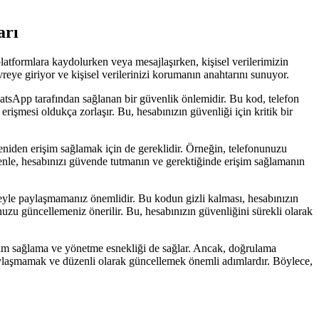
arı
latformlara kaydolurken veya mesajlaşırken, kişisel verilerimizin
ye giriyor ve kişisel verilerinizi korumanın anahtarını sunuyor.
tsApp tarafından sağlanan bir güvenlik önlemidir. Bu kod, telefon
işmesi oldukça zorlaşır. Bu, hesabınızın güvenliği için kritik bir
den erişim sağlamak için de gereklidir. Örneğin, telefonunuzu
enle, hesabınızı güvende tutmanın ve gerektiğinde erişim sağlamanın
eyle paylaşmamanız önemlidir. Bu kodun gizli kalması, hesabınızın
nuzu güncellemeniz önerilir. Bu, hesabınızın güvenliğini sürekli olarak
şim sağlama ve yönetme esnekliği de sağlar. Ancak, doğrulama
aylaşmamak ve düzenli olarak güncellemek önemli adımlardır. Böylece,