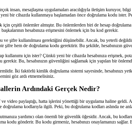
çok insan, mesajlaşma uygulamaları aracılığıyla iletişim kuruyor, bilgi a
zı yeni bir cihazda kullanmaya başlamadan önce doğrulama kodu ister.
 için çeşitli önlemler almıştır. Bu önlemlerden biri de hesap doğrulam
da başkalarının hesabınıza erişmesini önlemek için bu kod gerekir.
e şifre kullanılması gerektiğini düşünebilir. Ancak, bu yeterli değildi
r şifre hem de doğrulama kodu gerektirir. Bu şekilde, hesabınızın güvenli
kullanımı için ister? Çünkü yeni bir cihazda hesabınıza erişmek, potans
 gerekir. Bu, hesabınızın güvenliğini sağlamak için yapılan bir önlemdi
ir. İki faktörlü kimlik doğrulama sistemi sayesinde, hesabınızı yetkisi
mini göz ardı etmemelisiniz.
llerin Ardındaki Gerçek Nedir?
e video paylaştığı, hatta işlerini yönettiği bir uygulama haline geldi.
 de doğrulama kodlarıyla ilgili. Peki, bu doğrulama kodları aslında ne an
anıza yardımcı olan önemli bir güvenlik öğesidir. Ancak, bu kodların n
ama kodu gönderir. Bu kodu girmeniz, hesabınızı onaylamanızı sağlar. 