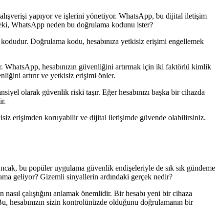
lışverişi yapıyor ve işlerini yönetiyor. WhatsApp, bu dijital iletişim
 Peki, WhatsApp neden bu doğrulama kodunu ister?
a kodudur. Doğrulama kodu, hesabınıza yetkisiz erişimi engellemek
r. WhatsApp, hesabınızın güvenliğini artırmak için iki faktörlü kimlik
ğini artırır ve yetkisiz erişimi önler.
iyel olarak güvenlik riski taşır. Eğer hesabınızı başka bir cihazda
r.
z erişimden koruyabilir ve dijital iletişimde güvende olabilirsiniz.
 Ancak, bu popüler uygulama güvenlik endişeleriyle de sık sık gündeme
lama geliyor? Gizemli sinyallerin ardındaki gerçek nedir?
asıl çalıştığını anlamak önemlidir. Bir hesabı yeni bir cihaza
Bu, hesabınızın sizin kontrolünüzde olduğunu doğrulamanın bir