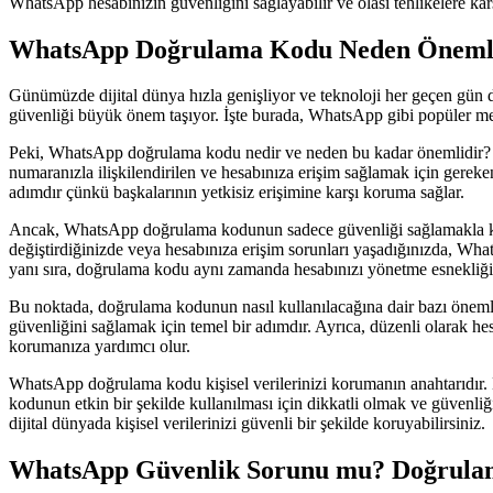
WhatsApp hesabınızın güvenliğini sağlayabilir ve olası tehlikelere ka
WhatsApp Doğrulama Kodu Neden Önemlidi
Günümüzde dijital dünya hızla genişliyor ve teknoloji her geçen gün da
güvenliği büyük önem taşıyor. İşte burada, WhatsApp gibi popüler mes
Peki, WhatsApp doğrulama kodu nedir ve neden bu kadar önemlidir? Ba
numaranızla ilişkilendirilen ve hesabınıza erişim sağlamak için gereke
adımdır çünkü başkalarının yetkisiz erişimine karşı koruma sağlar.
Ancak, WhatsApp doğrulama kodunun sadece güvenliği sağlamakla kalm
değiştirdiğinizde veya hesabınıza erişim sorunları yaşadığınızda, Wh
yanı sıra, doğrulama kodu aynı zamanda hesabınızı yönetme esnekliği 
Bu noktada, doğrulama kodunun nasıl kullanılacağına dair bazı öneml
güvenliğini sağlamak için temel bir adımdır. Ayrıca, düzenli olarak he
korumanıza yardımcı olur.
WhatsApp doğrulama kodu kişisel verilerinizi korumanın anahtarıdır.
kodunun etkin bir şekilde kullanılması için dikkatli olmak ve güven
dijital dünyada kişisel verilerinizi güvenli bir şekilde koruyabilirsiniz.
WhatsApp Güvenlik Sorunu mu? Doğrulam