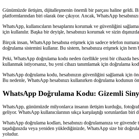
Günümüzde iletişim, dijitalleşmenin önemli bir parçası haline geldi. Bir
platformlarından biri olarak öne çıkıyor. Ancak, WhatsApp hesabını
WhatsApp, kullanıcıların hesaplarını korumak ve güvenliğini sağlamak
için kullanılır. Başka bir deyişle, hesabınızı korumak ve sizin dışınız
Birçok insan, WhatsApp hesabına erişmek için sadece telefon numarası v
doğrulama sistemini kullanır. Bu sistem, hesabınıza erişmek için hem bi
Peki, WhatsApp doğrulama kodu neden özellikle yeni bir cihazda hesap 
kullanmak istiyorsanız, bu yeni cihazı tanımlamak için doğrulama kodu
WhatsApp doğrulama kodu, hesabınızın güvenliğini sağlamak için önemlid
Bu nedenle, WhatsApp hesabınızı kullanırken doğrulama kodunun öne
WhatsApp Doğrulama Kodu: Gizemli Sinya
WhatsApp, günümüzde milyonlarca insanın iletişim kurduğu, fotoğraf v
geliyor. WhatsApp kullanıcılarının sıkça karşılaştığı sorunlardan biri
WhatsApp doğrulama kodları, hesabınızı doğrulamanıza ve güvende tutm
taşıdığınızda veya yeniden yüklediğinizde, WhatsApp size bir doğrul
yoludur.