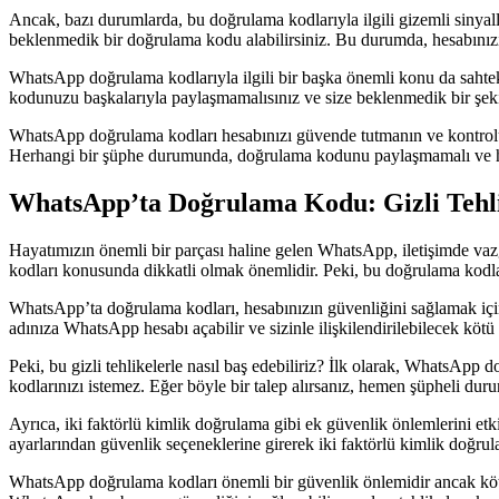
Ancak, bazı durumlarda, bu doğrulama kodlarıyla ilgili gizemli sinyall
beklenmedik bir doğrulama kodu alabilirsiniz. Bu durumda, hesabınızı
WhatsApp doğrulama kodlarıyla ilgili bir başka önemli konu da sahteka
kodunuzu başkalarıyla paylaşmamalısınız ve size beklenmedik bir şekil
WhatsApp doğrulama kodları hesabınızı güvende tutmanın ve kontrolün
Herhangi bir şüphe durumunda, doğrulama kodunu paylaşmamalı ve hes
WhatsApp’ta Doğrulama Kodu: Gizli Tehli
Hayatımızın önemli bir parçası haline gelen WhatsApp, iletişimde vazg
kodları konusunda dikkatli olmak önemlidir. Peki, bu doğrulama kodları
WhatsApp’ta doğrulama kodları, hesabınızın güvenliğini sağlamak için ku
adınıza WhatsApp hesabı açabilir ve sizinle ilişkilendirilebilecek kötü a
Peki, bu gizli tehlikelerle nasıl baş edebiliriz? İlk olarak, WhatsA
kodlarınızı istemez. Eğer böyle bir talep alırsanız, hemen şüpheli du
Ayrıca, iki faktörlü kimlik doğrulama gibi ek güvenlik önlemlerini etk
ayarlarından güvenlik seçeneklerine girerek iki faktörlü kimlik doğrulam
WhatsApp doğrulama kodları önemli bir güvenlik önlemidir ancak kötü 