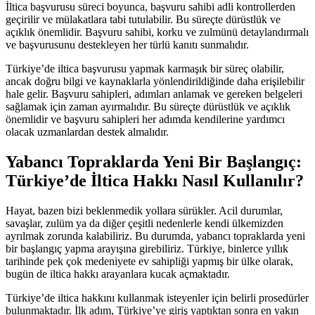
İltica başvurusu süreci boyunca, başvuru sahibi adli kontrollerden
geçirilir ve mülakatlara tabi tutulabilir. Bu süreçte dürüstlük ve
açıklık önemlidir. Başvuru sahibi, korku ve zulmünü detaylandırmalı
ve başvurusunu destekleyen her türlü kanıtı sunmalıdır.
Türkiye’de iltica başvurusu yapmak karmaşık bir süreç olabilir,
ancak doğru bilgi ve kaynaklarla yönlendirildiğinde daha erişilebilir
hale gelir. Başvuru sahipleri, adımları anlamak ve gereken belgeleri
sağlamak için zaman ayırmalıdır. Bu süreçte dürüstlük ve açıklık
önemlidir ve başvuru sahipleri her adımda kendilerine yardımcı
olacak uzmanlardan destek almalıdır.
Yabancı Topraklarda Yeni Bir Başlangıç:
Türkiye’de İltica Hakkı Nasıl Kullanılır?
Hayat, bazen bizi beklenmedik yollara sürükler. Acil durumlar,
savaşlar, zulüm ya da diğer çeşitli nedenlerle kendi ülkemizden
ayrılmak zorunda kalabiliriz. Bu durumda, yabancı topraklarda yeni
bir başlangıç yapma arayışına girebiliriz. Türkiye, binlerce yıllık
tarihinde pek çok medeniyete ev sahipliği yapmış bir ülke olarak,
bugün de iltica hakkı arayanlara kucak açmaktadır.
Türkiye’de iltica hakkını kullanmak isteyenler için belirli prosedürler
bulunmaktadır. İlk adım, Türkiye’ye giriş yaptıktan sonra en yakın