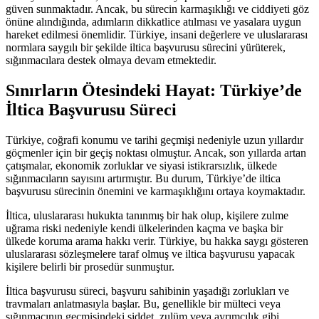
güven sunmaktadır. Ancak, bu sürecin karmaşıklığı ve ciddiyeti göz
önüne alındığında, adımların dikkatlice atılması ve yasalara uygun
hareket edilmesi önemlidir. Türkiye, insani değerlere ve uluslararası
normlara saygılı bir şekilde iltica başvurusu sürecini yürüterek,
sığınmacılara destek olmaya devam etmektedir.
Sınırların Ötesindeki Hayat: Türkiye’de
İltica Başvurusu Süreci
Türkiye, coğrafi konumu ve tarihi geçmişi nedeniyle uzun yıllardır
göçmenler için bir geçiş noktası olmuştur. Ancak, son yıllarda artan
çatışmalar, ekonomik zorluklar ve siyasi istikrarsızlık, ülkede
sığınmacıların sayısını artırmıştır. Bu durum, Türkiye’de iltica
başvurusu sürecinin önemini ve karmaşıklığını ortaya koymaktadır.
İltica, uluslararası hukukta tanınmış bir hak olup, kişilere zulme
uğrama riski nedeniyle kendi ülkelerinden kaçma ve başka bir
ülkede koruma arama hakkı verir. Türkiye, bu hakka saygı gösteren
uluslararası sözleşmelere taraf olmuş ve iltica başvurusu yapacak
kişilere belirli bir prosedür sunmuştur.
İltica başvurusu süreci, başvuru sahibinin yaşadığı zorlukları ve
travmaları anlatmasıyla başlar. Bu, genellikle bir mülteci veya
sığınmacının geçmişindeki şiddet, zulüm veya ayrımcılık gibi