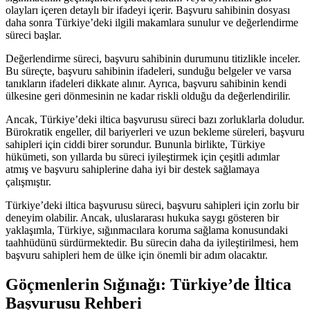
olayları içeren detaylı bir ifadeyi içerir. Başvuru sahibinin dosyası
daha sonra Türkiye’deki ilgili makamlara sunulur ve değerlendirme
süreci başlar.
Değerlendirme süreci, başvuru sahibinin durumunu titizlikle inceler.
Bu süreçte, başvuru sahibinin ifadeleri, sunduğu belgeler ve varsa
tanıkların ifadeleri dikkate alınır. Ayrıca, başvuru sahibinin kendi
ülkesine geri dönmesinin ne kadar riskli olduğu da değerlendirilir.
Ancak, Türkiye’deki iltica başvurusu süreci bazı zorluklarla doludur.
Bürokratik engeller, dil bariyerleri ve uzun bekleme süreleri, başvuru
sahipleri için ciddi birer sorundur. Bununla birlikte, Türkiye
hükümeti, son yıllarda bu süreci iyileştirmek için çeşitli adımlar
atmış ve başvuru sahiplerine daha iyi bir destek sağlamaya
çalışmıştır.
Türkiye’deki iltica başvurusu süreci, başvuru sahipleri için zorlu bir
deneyim olabilir. Ancak, uluslararası hukuka saygı gösteren bir
yaklaşımla, Türkiye, sığınmacılara koruma sağlama konusundaki
taahhüdünü sürdürmektedir. Bu sürecin daha da iyileştirilmesi, hem
başvuru sahipleri hem de ülke için önemli bir adım olacaktır.
Göçmenlerin Sığınağı: Türkiye’de İltica
Başvurusu Rehberi