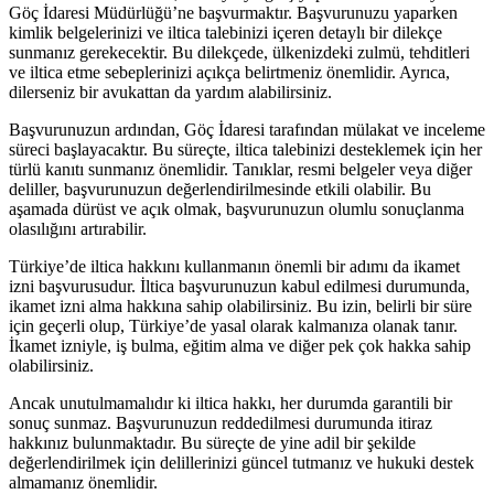
Göç İdaresi Müdürlüğü’ne başvurmaktır. Başvurunuzu yaparken
kimlik belgelerinizi ve iltica talebinizi içeren detaylı bir dilekçe
sunmanız gerekecektir. Bu dilekçede, ülkenizdeki zulmü, tehditleri
ve iltica etme sebeplerinizi açıkça belirtmeniz önemlidir. Ayrıca,
dilerseniz bir avukattan da yardım alabilirsiniz.
Başvurunuzun ardından, Göç İdaresi tarafından mülakat ve inceleme
süreci başlayacaktır. Bu süreçte, iltica talebinizi desteklemek için her
türlü kanıtı sunmanız önemlidir. Tanıklar, resmi belgeler veya diğer
deliller, başvurunuzun değerlendirilmesinde etkili olabilir. Bu
aşamada dürüst ve açık olmak, başvurunuzun olumlu sonuçlanma
olasılığını artırabilir.
Türkiye’de iltica hakkını kullanmanın önemli bir adımı da ikamet
izni başvurusudur. İltica başvurunuzun kabul edilmesi durumunda,
ikamet izni alma hakkına sahip olabilirsiniz. Bu izin, belirli bir süre
için geçerli olup, Türkiye’de yasal olarak kalmanıza olanak tanır.
İkamet izniyle, iş bulma, eğitim alma ve diğer pek çok hakka sahip
olabilirsiniz.
Ancak unutulmamalıdır ki iltica hakkı, her durumda garantili bir
sonuç sunmaz. Başvurunuzun reddedilmesi durumunda itiraz
hakkınız bulunmaktadır. Bu süreçte de yine adil bir şekilde
değerlendirilmek için delillerinizi güncel tutmanız ve hukuki destek
almamanız önemlidir.