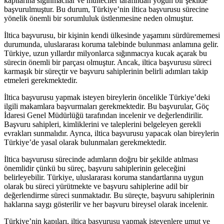
kapılarına sığınmacılar ve mülteciler tarafından yoğun bir şekilde
başvurulmuştur. Bu durum, Türkiye’nin iltica başvurusu sürecine
yönelik önemli bir sorumluluk üstlenmesine neden olmuştur.
İltica başvurusu, bir kişinin kendi ülkesinde yaşamını sürdürememesi
durumunda, uluslararası koruma talebinde bulunması anlamına gelir.
Türkiye, uzun yıllardır milyonlarca sığınmacıya kucak açarak bu
sürecin önemli bir parçası olmuştur. Ancak, iltica başvurusu süreci
karmaşık bir süreçtir ve başvuru sahiplerinin belirli adımları takip
etmeleri gerekmektedir.
İltica başvurusu yapmak isteyen bireylerin öncelikle Türkiye’deki
ilgili makamlara başvurmaları gerekmektedir. Bu başvurular, Göç
İdaresi Genel Müdürlüğü tarafından incelenir ve değerlendirilir.
Başvuru sahipleri, kimliklerini ve taleplerini belgeleyen gerekli
evrakları sunmalıdır. Ayrıca, iltica başvurusu yapacak olan bireylerin
Türkiye’de yasal olarak bulunmaları gerekmektedir.
İltica başvurusu sürecinde adımların doğru bir şekilde atılması
önemlidir çünkü bu süreç, başvuru sahiplerinin geleceğini
belirleyebilir. Türkiye, uluslararası koruma standartlarına uygun
olarak bu süreci yürütmekte ve başvuru sahiplerine adil bir
değerlendirme süreci sunmaktadır. Bu süreçte, başvuru sahiplerinin
haklarına saygı gösterilir ve her başvuru bireysel olarak incelenir.
Türkiye’nin kapıları, iltica başvurusu yapmak isteyenlere umut ve