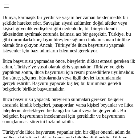
Dünya, karmaşık bir yerdir ve yaşam her zaman beklenmedik bir
şekilde hareket eder. Savaşlar, siyasi zulümler, doğal afetler veya
kişisel güvenlik endişeleri gibi nedenlerle, bir bireyin kendi
ülkesinden ayrılmak zorunda kalması acı bir gerçektir. Türkiye, bu
gibi durumlarla karşılaşan bireylere sığınma imkanı sunan bir ülke
olarak öne çıkıyor. Ancak, Türkiye’de iltica başvurusu yapmak
isteyenler için bazı adımların izlenmesi gerekiyor.
İltica başvurusu yapmadan önce, bireylerin dikkat etmesi gereken ilk
adım, Türkiye’ye yasal olarak giriş yapmaktır. Türkiye’ye giriş
yaptıktan sonra, iltica başvurusu için resmi prosedürlere uyulmalıdır.
Bu süreç, göçmen bürolarında veya ilgili devlet kurumlarında
gerçekleştirilir. Başvuru yapacak kişiler, bu kurumlara gerekli
belgelerle birlikte başvurmalıdır.
İltica başvurusu yapacak bireylerin sunmaları gereken belgeler
arasında kimlik belgeleri, pasaportlar, varsa kişisel beyanlar ve iltica
taleplerini destekleyen herhangi bir kanıt veya belge yer alır. Bu
belgeler, başvurunun incelenmesi için gereklidir ve başvurunun
sonuçlanması sürecini hızlandırabilir.
Türkiye’de iltica başvurusu yapanlar için bir diğer önemli adım da,
mülteci statüsü ve hakları konusunda bilgilendirilmektir. Türkiye,