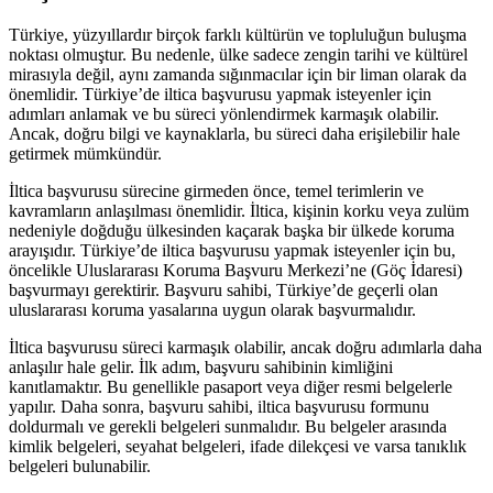
Türkiye, yüzyıllardır birçok farklı kültürün ve topluluğun buluşma
noktası olmuştur. Bu nedenle, ülke sadece zengin tarihi ve kültürel
mirasıyla değil, aynı zamanda sığınmacılar için bir liman olarak da
önemlidir. Türkiye’de iltica başvurusu yapmak isteyenler için
adımları anlamak ve bu süreci yönlendirmek karmaşık olabilir.
Ancak, doğru bilgi ve kaynaklarla, bu süreci daha erişilebilir hale
getirmek mümkündür.
İltica başvurusu sürecine girmeden önce, temel terimlerin ve
kavramların anlaşılması önemlidir. İltica, kişinin korku veya zulüm
nedeniyle doğduğu ülkesinden kaçarak başka bir ülkede koruma
arayışıdır. Türkiye’de iltica başvurusu yapmak isteyenler için bu,
öncelikle Uluslararası Koruma Başvuru Merkezi’ne (Göç İdaresi)
başvurmayı gerektirir. Başvuru sahibi, Türkiye’de geçerli olan
uluslararası koruma yasalarına uygun olarak başvurmalıdır.
İltica başvurusu süreci karmaşık olabilir, ancak doğru adımlarla daha
anlaşılır hale gelir. İlk adım, başvuru sahibinin kimliğini
kanıtlamaktır. Bu genellikle pasaport veya diğer resmi belgelerle
yapılır. Daha sonra, başvuru sahibi, iltica başvurusu formunu
doldurmalı ve gerekli belgeleri sunmalıdır. Bu belgeler arasında
kimlik belgeleri, seyahat belgeleri, ifade dilekçesi ve varsa tanıklık
belgeleri bulunabilir.