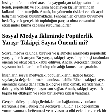
Instagram fenomenleri arasında yaygınlaşan takipçi satın alma
trendi, popülerlik ve etkileşim hedefleyen kişiler tarafından
kullanılan bir stratejidir. Ancak, bu yöntemin riskleri ve etik açıdan
tartışmalı yönleri bulunmaktadır. Fenomenler, organik büyümeyi
hedefleyerek gerçek bir topluluğun parçası olma ve samimi
etkileşimler kurma çabasını sürdürmelidirler.
Sosyal Medya İkliminde Popülerlik
Yarışı: Takipçi Sayısı Önemli mi?
Sosyal medya çağında, bireyler ve işletmeler arasındaki popülerlik
yarışı giderek artıyor. Bu yarışta, takipçi sayısı birçok kişi tarafından
önemli bir ölçüt olarak kabul ediliyor. Ancak, gerçekten takipçi
sayısının bu kadar önemli olup olmadığı konusu tartışmalıdır.
İnsanların sosyal medyadaki popülerliklerini sadece takipçi
sayılarıyla değerlendirmek mantıksız olabilir. Elbette takipçi sayısı
önemlidir çünkü daha fazla takipçiye sahip olmak, içeriklerinizin
daha geniş bir kitleye ulaşmasını sağlar. Ancak, takipçi sayısı tek
başına bir etkileşim ve sadık bir izleyici kitlesi yaratmaz.
Gerçek etkileşim, takipçilerinizle olan bağlantınız ve onların
içeriğinizle nasıl etkileşime geçtiğiyle ilgilidir. Takipçilerinizin
yorum yapması, beğenmesi ve paylaşması gibi eylemler gerçek bir