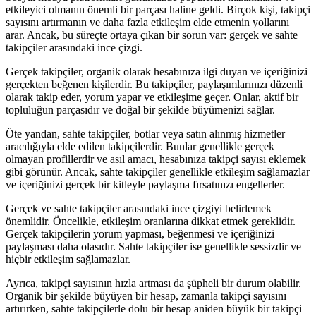
etkileyici olmanın önemli bir parçası haline geldi. Birçok kişi, takipçi
sayısını artırmanın ve daha fazla etkileşim elde etmenin yollarını
arar. Ancak, bu süreçte ortaya çıkan bir sorun var: gerçek ve sahte
takipçiler arasındaki ince çizgi.
Gerçek takipçiler, organik olarak hesabınıza ilgi duyan ve içeriğinizi
gerçekten beğenen kişilerdir. Bu takipçiler, paylaşımlarınızı düzenli
olarak takip eder, yorum yapar ve etkileşime geçer. Onlar, aktif bir
topluluğun parçasıdır ve doğal bir şekilde büyümenizi sağlar.
Öte yandan, sahte takipçiler, botlar veya satın alınmış hizmetler
aracılığıyla elde edilen takipçilerdir. Bunlar genellikle gerçek
olmayan profillerdir ve asıl amacı, hesabınıza takipçi sayısı eklemek
gibi görünür. Ancak, sahte takipçiler genellikle etkileşim sağlamazlar
ve içeriğinizi gerçek bir kitleyle paylaşma fırsatınızı engellerler.
Gerçek ve sahte takipçiler arasındaki ince çizgiyi belirlemek
önemlidir. Öncelikle, etkileşim oranlarına dikkat etmek gereklidir.
Gerçek takipçilerin yorum yapması, beğenmesi ve içeriğinizi
paylaşması daha olasıdır. Sahte takipçiler ise genellikle sessizdir ve
hiçbir etkileşim sağlamazlar.
Ayrıca, takipçi sayısının hızla artması da şüpheli bir durum olabilir.
Organik bir şekilde büyüyen bir hesap, zamanla takipçi sayısını
artırırken, sahte takipçilerle dolu bir hesap aniden büyük bir takipçi