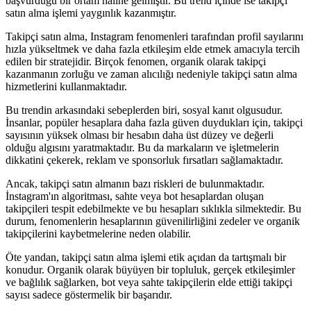
başvurduğu bir ortam haline gelmiştir. Bu trend içinde ise takipçi
satın alma işlemi yaygınlık kazanmıştır.
Takipçi satın alma, Instagram fenomenleri tarafından profil sayılarını
hızla yükseltmek ve daha fazla etkileşim elde etmek amacıyla tercih
edilen bir stratejidir. Birçok fenomen, organik olarak takipçi
kazanmanın zorluğu ve zaman alıcılığı nedeniyle takipçi satın alma
hizmetlerini kullanmaktadır.
Bu trendin arkasındaki sebeplerden biri, sosyal kanıt olgusudur.
İnsanlar, popüler hesaplara daha fazla güven duydukları için, takipçi
sayısının yüksek olması bir hesabın daha üst düzey ve değerli
olduğu algısını yaratmaktadır. Bu da markaların ve işletmelerin
dikkatini çekerek, reklam ve sponsorluk fırsatları sağlamaktadır.
Ancak, takipçi satın almanın bazı riskleri de bulunmaktadır.
İnstagram'ın algoritması, sahte veya bot hesaplardan oluşan
takipçileri tespit edebilmekte ve bu hesapları sıklıkla silmektedir. Bu
durum, fenomenlerin hesaplarının güvenilirliğini zedeler ve organik
takipçilerini kaybetmelerine neden olabilir.
Öte yandan, takipçi satın alma işlemi etik açıdan da tartışmalı bir
konudur. Organik olarak büyüyen bir topluluk, gerçek etkileşimler
ve bağlılık sağlarken, bot veya sahte takipçilerin elde ettiği takipçi
sayısı sadece göstermelik bir başarıdır.