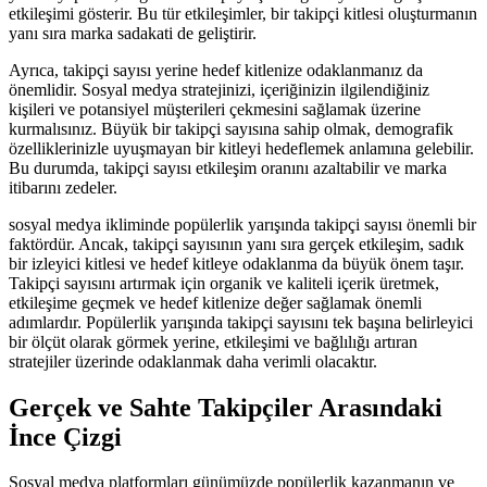
etkileşimi gösterir. Bu tür etkileşimler, bir takipçi kitlesi oluşturmanın
yanı sıra marka sadakati de geliştirir.
Ayrıca, takipçi sayısı yerine hedef kitlenize odaklanmanız da
önemlidir. Sosyal medya stratejinizi, içeriğinizin ilgilendiğiniz
kişileri ve potansiyel müşterileri çekmesini sağlamak üzerine
kurmalısınız. Büyük bir takipçi sayısına sahip olmak, demografik
özelliklerinizle uyuşmayan bir kitleyi hedeflemek anlamına gelebilir.
Bu durumda, takipçi sayısı etkileşim oranını azaltabilir ve marka
itibarını zedeler.
sosyal medya ikliminde popülerlik yarışında takipçi sayısı önemli bir
faktördür. Ancak, takipçi sayısının yanı sıra gerçek etkileşim, sadık
bir izleyici kitlesi ve hedef kitleye odaklanma da büyük önem taşır.
Takipçi sayısını artırmak için organik ve kaliteli içerik üretmek,
etkileşime geçmek ve hedef kitlenize değer sağlamak önemli
adımlardır. Popülerlik yarışında takipçi sayısını tek başına belirleyici
bir ölçüt olarak görmek yerine, etkileşimi ve bağlılığı artıran
stratejiler üzerinde odaklanmak daha verimli olacaktır.
Gerçek ve Sahte Takipçiler Arasındaki
İnce Çizgi
Sosyal medya platformları günümüzde popülerlik kazanmanın ve