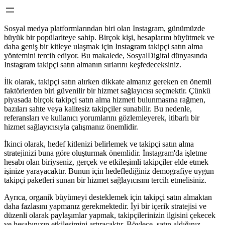
Sosyal medya platformlarından biri olan Instagram, günümüzde
büyük bir popülariteye sahip. Birçok kişi, hesaplarını büyütmek ve
daha geniş bir kitleye ulaşmak için Instagram takipçi satın alma
yöntemini tercih ediyor. Bu makalede, SosyalDigital dünyasında
Instagram takipçi satın almanın sırlarını keşfedeceksiniz.
İlk olarak, takipçi satın alırken dikkate almanız gereken en önemli
faktörlerden biri güvenilir bir hizmet sağlayıcısı seçmektir. Çünkü
piyasada birçok takipçi satın alma hizmeti bulunmasına rağmen,
bazıları sahte veya kalitesiz takipçiler sunabilir. Bu nedenle,
referansları ve kullanıcı yorumlarını gözlemleyerek, itibarlı bir
hizmet sağlayıcısıyla çalışmanız önemlidir.
İkinci olarak, hedef kitlenizi belirlemek ve takipçi satın alma
stratejinizi buna göre oluşturmak önemlidir. İnstagram'da işletme
hesabı olan biriyseniz, gerçek ve etkileşimli takipçiler elde etmek
işinize yarayacaktır. Bunun için hedeflediğiniz demografiye uygun
takipçi paketleri sunan bir hizmet sağlayıcısını tercih etmelisiniz.
Ayrıca, organik büyümeyi desteklemek için takipçi satın almaktan
daha fazlasını yapmanız gerekmektedir. İyi bir içerik stratejisi ve
düzenli olarak paylaşımlar yapmak, takipçilerinizin ilgisini çekecek
ve hesabınızın etkileşimini artıracaktır. Böylece, satın aldığınız