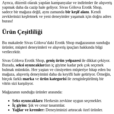
Ayrıca, düzenli olarak yapılan kampanyalar ve indirimler ile alışveriş
yapmak daha da cazip hale geliyor. Sivas Gölova Erotik Shop,
sadece bir mağaza değil, aynı zamanda
bir keşif alanı
. Kendi
zevklerinizi keşfetmek ve yeni deneyimler yaşamak için doğru adres
burası!
Ürün Çeşitliliği
Bu makalede Sivas Gölova’daki Erotik Shop mağazasının sunduğu
ürünler, müşteri deneyimleri ve alışveriş ipuçları hakkında bilgi
verilecektir.
Sivas Gölova Erotik Shop,
geniş ürün yelpazesi
ile dikkat çekiyor.
Burada,
seksi oyuncaklar
dan iç giyime kadar pek çok seçenek
bulmak mümkün. Her yaştan ve cinsiyetten müşteriye hitap eden bu
mağaza, alışveriş deneyimini daha da keyifli hale getiriyor. Örneğin,
birçok farklı
marka
ve
ürün kategorisi
ile zenginleştirilmiş bir
vitrin sizi karşılıyor.
Mağazanın sunduğu ürünler arasında:
Seks oyuncakları:
Herkesin zevkine uygun seçenekler.
İç giyim:
Şık ve cesur tasarımlar.
Yağlar ve kremler:
Deneyiminizi artıracak özel ürünler.