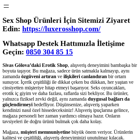
Sex Shop Ürünleri İçin Sitemizi Ziyaret
Edin:
https://luxerosshop.com/
Whatsapp Destek Hattımızla İletişime
Geçin:
0850 304 85 15
Sivas Gölova’daki Erotik Shop
, alışveriş deneyimini bambaşka bir
boyuta taşıyor. Bu mağaza, sadece ürün satmakla kalmayıp, aynı
zamanda
özgüveni artıran
ve
ilişkileri canlandıran
bir ortam
sunuyor. İçerik çeşitliliği ile dikkat çeken bu dükkan, her yaştan ve
cinsiyetten müşteriye hitap etmeyi başarıyor. Seks oyuncakları,
erotik iç giyim ve daha fazlası, raflarda sizi bekliyor. Bu ürünler,
yalnızca fiziksel zevki değil, aynı zamanda
duygusal bağları da
güçlendirmeyi
hedefliyor. Düşünsenize, alışveriş yaparken
kendinizi nasıl özel hissedeceksiniz! Alışveriş ipuçlarına gelince,
mağaza personeli her zaman yardımcı olmaya hazır. Onların
tavsiyeleri ile doğru ürünü bulmak çok daha kolay.
Mağaza,
müşteri memnuniyetine
büyük önem veriyor. Ürünlerin
kalitesi ve çeşitliliği, alışveriş deneyiminizi unutulmaz kılacak.