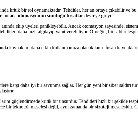
nda kritik bir rol oynamaktadır. Tehditler, her an ortaya çıkabilir ve bu
şte burada
otomasyonun sunduğu fırsatlar
devreye giriyor.
ı anında ekip üyeleri panikleyebilir. Ancak otomasyon sayesinde, siste
ehditleri daha hızlı algılayıp yanıt verebiliyor. Örneğin, bir saldırı tes
nda kaynakları daha etkin kullanmamıza olanak tanır. İnsan kaynakları, d
tlere karşı daha iyi bir savunma sağlar. Her gün yeni bir siber saldırı t
aştırır.
ı güçlendirmede kritik bir unsurdur. Tehditleri hızlı bir şekilde tespit
ce bir teknoloji meselesi değil, aynı zamanda bir
strateji
meselesidir. G