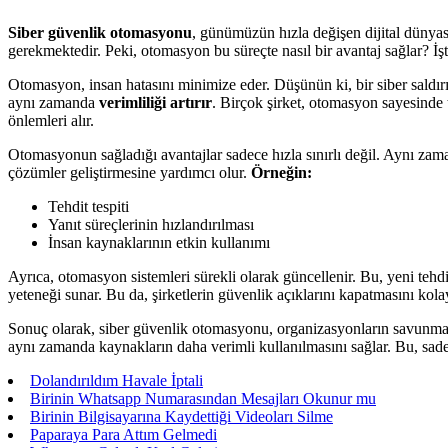
Siber güvenlik otomasyonu
, günümüzün hızla değişen dijital dünyası
gerekmektedir. Peki, otomasyon bu süreçte nasıl bir avantaj sağlar? İ
Otomasyon, insan hatasını minimize eder. Düşünün ki, bir siber saldır
aynı zamanda
verimliliği artırır
. Birçok şirket, otomasyon sayesinde t
önlemleri alır.
Otomasyonun sağladığı avantajlar sadece hızla sınırlı değil. Aynı zama
çözümler geliştirmesine yardımcı olur.
Örneğin:
Tehdit tespiti
Yanıt süreçlerinin hızlandırılması
İnsan kaynaklarının etkin kullanımı
Ayrıca, otomasyon sistemleri sürekli olarak güncellenir. Bu, yeni tehdi
yeteneği sunar. Bu da, şirketlerin güvenlik açıklarını kapatmasını kolayl
Sonuç olarak, siber güvenlik otomasyonu, organizasyonların savunmaların
aynı zamanda kaynakların daha verimli kullanılmasını sağlar. Bu, sade
Dolandırıldım Havale İptali
Birinin Whatsapp Numarasından Mesajları Okunur mu
Birinin Bilgisayarına Kaydettiği Videoları Silme
Paparaya Para Attım Gelmedi