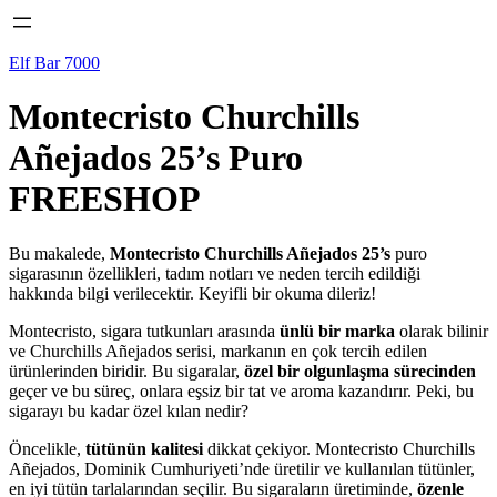
Elf Bar 7000
Montecristo Churchills
Añejados 25’s Puro
FREESHOP
Bu makalede,
Montecristo Churchills Añejados 25’s
puro
sigarasının özellikleri, tadım notları ve neden tercih edildiği
hakkında bilgi verilecektir. Keyifli bir okuma dileriz!
Montecristo, sigara tutkunları arasında
ünlü bir marka
olarak bilinir
ve Churchills Añejados serisi, markanın en çok tercih edilen
ürünlerinden biridir. Bu sigaralar,
özel bir olgunlaşma sürecinden
geçer ve bu süreç, onlara eşsiz bir tat ve aroma kazandırır. Peki, bu
sigarayı bu kadar özel kılan nedir?
Öncelikle,
tütünün kalitesi
dikkat çekiyor. Montecristo Churchills
Añejados, Dominik Cumhuriyeti’nde üretilir ve kullanılan tütünler,
en iyi tütün tarlalarından seçilir. Bu sigaraların üretiminde,
özenle