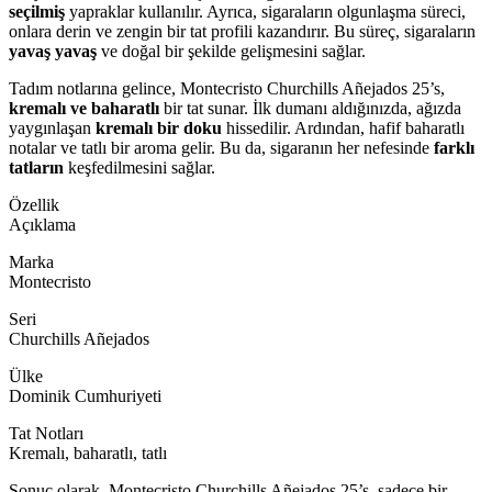
seçilmiş
yapraklar kullanılır. Ayrıca, sigaraların olgunlaşma süreci,
onlara derin ve zengin bir tat profili kazandırır. Bu süreç, sigaraların
yavaş yavaş
ve doğal bir şekilde gelişmesini sağlar.
Tadım notlarına gelince, Montecristo Churchills Añejados 25’s,
kremalı ve baharatlı
bir tat sunar. İlk dumanı aldığınızda, ağızda
yaygınlaşan
kremalı bir doku
hissedilir. Ardından, hafif baharatlı
notalar ve tatlı bir aroma gelir. Bu da, sigaranın her nefesinde
farklı
tatların
keşfedilmesini sağlar.
Özellik
Açıklama
Marka
Montecristo
Seri
Churchills Añejados
Ülke
Dominik Cumhuriyeti
Tat Notları
Kremalı, baharatlı, tatlı
Sonuç olarak, Montecristo Churchills Añejados 25’s, sadece bir