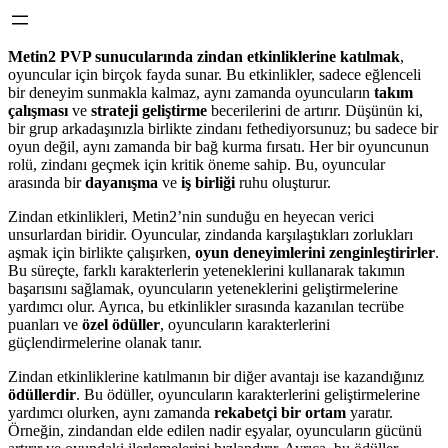
Metin2 PVP sunucularında zindan etkinliklerine katılmak
,
oyuncular için birçok fayda sunar. Bu etkinlikler, sadece eğlenceli
bir deneyim sunmakla kalmaz, aynı zamanda oyuncuların
takım
çalışması
ve
strateji geliştirme
becerilerini de artırır. Düşünün ki,
bir grup arkadaşınızla birlikte zindanı fethediyorsunuz; bu sadece bir
oyun değil, aynı zamanda bir bağ kurma fırsatı. Her bir oyuncunun
rolü, zindanı geçmek için kritik öneme sahip. Bu, oyuncular
arasında bir
dayanışma
ve
iş birliği
ruhu oluşturur.
Zindan etkinlikleri, Metin2’nin sunduğu en heyecan verici
unsurlardan biridir. Oyuncular, zindanda karşılaştıkları zorlukları
aşmak için birlikte çalışırken,
oyun deneyimlerini zenginleştirirler
.
Bu süreçte, farklı karakterlerin yeteneklerini kullanarak takımın
başarısını sağlamak, oyuncuların yeteneklerini geliştirmelerine
yardımcı olur. Ayrıca, bu etkinlikler sırasında kazanılan tecrübe
puanları ve
özel ödüller
, oyuncuların karakterlerini
güçlendirmelerine olanak tanır.
Zindan etkinliklerine katılmanın bir diğer avantajı ise kazandığınız
ödüllerdir
. Bu ödüller, oyuncuların karakterlerini geliştirmelerine
yardımcı olurken, aynı zamanda
rekabetçi bir ortam
yaratır.
Örneğin, zindandan elde edilen nadir eşyalar, oyuncuların gücünü