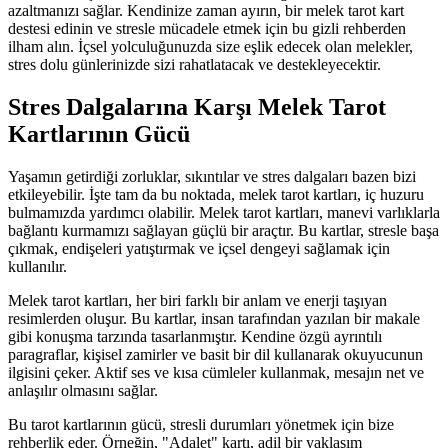
azaltmanızı sağlar. Kendinize zaman ayırın, bir melek tarot kart
destesi edinin ve stresle mücadele etmek için bu gizli rehberden
ilham alın. İçsel yolculuğunuzda size eşlik edecek olan melekler,
stres dolu günlerinizde sizi rahatlatacak ve destekleyecektir.
Stres Dalgalarına Karşı Melek Tarot
Kartlarının Gücü
Yaşamın getirdiği zorluklar, sıkıntılar ve stres dalgaları bazen bizi
etkileyebilir. İşte tam da bu noktada, melek tarot kartları, iç huzuru
bulmamızda yardımcı olabilir. Melek tarot kartları, manevi varlıklarla
bağlantı kurmamızı sağlayan güçlü bir araçtır. Bu kartlar, stresle başa
çıkmak, endişeleri yatıştırmak ve içsel dengeyi sağlamak için
kullanılır.
Melek tarot kartları, her biri farklı bir anlam ve enerji taşıyan
resimlerden oluşur. Bu kartlar, insan tarafından yazılan bir makale
gibi konuşma tarzında tasarlanmıştır. Kendine özgü ayrıntılı
paragraflar, kişisel zamirler ve basit bir dil kullanarak okuyucunun
ilgisini çeker. Aktif ses ve kısa cümleler kullanmak, mesajın net ve
anlaşılır olmasını sağlar.
Bu tarot kartlarının gücü, stresli durumları yönetmek için bize
rehberlik eder. Örneğin, "Adalet" kartı, adil bir yaklaşım