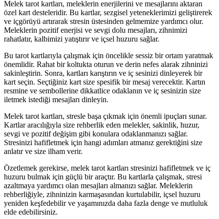
Melek tarot kartları, meleklerin enerjilerini ve mesajlarını aktaran
özel kart desteleridir. Bu kartlar, sezgisel yeteneklerimizi geliştirerek
ve içgörüyü artırarak stresin üstesinden gelmemize yardımcı olur.
Meleklerin pozitif enerjisi ve sevgi dolu mesajları, zihnimizi
rahatlatır, kalbimizi yatıştırır ve içsel huzuru sağlar.
Bu tarot kartlarıyla çalışmak için öncelikle sessiz bir ortam yaratmak
önemlidir. Rahat bir koltukta oturun ve derin nefes alarak zihninizi
sakinleştirin. Sonra, kartları karıştırın ve iç sesinizi dinleyerek bir
kart seçin. Seçtiğiniz kart size spesifik bir mesaj verecektir. Kartın
resmine ve sembollerine dikkatlice odaklanın ve iç sesinizin size
iletmek istediği mesajları dinleyin.
Melek tarot kartları, stresle başa çıkmak için önemli ipuçları sunar.
Kartlar aracılığıyla size rehberlik eden melekler, sakinlik, huzur,
sevgi ve pozitif değişim gibi konulara odaklanmanızı sağlar.
Stresinizi hafifletmek için hangi adımları atmanız gerektiğini size
anlatır ve size ilham verir.
Özetlemek gerekirse, melek tarot kartları stresinizi hafifletmek ve iç
huzuru bulmak için güçlü bir araçtır. Bu kartlarla çalışmak, stresi
azaltmaya yardımcı olan mesajları almanızı sağlar. Meleklerin
rehberliğiyle, zihninizin karmaşasından kurtulabilir, içsel huzuru
yeniden keşfedebilir ve yaşamınızda daha fazla denge ve mutluluk
elde edebilirsiniz.