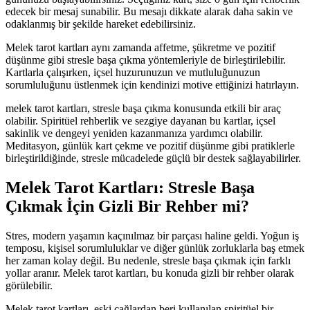
edecek bir mesaj sunabilir. Bu mesajı dikkate alarak daha sakin ve
odaklanmış bir şekilde hareket edebilirsiniz.
Melek tarot kartları aynı zamanda affetme, şükretme ve pozitif
düşünme gibi stresle başa çıkma yöntemleriyle de birleştirilebilir.
Kartlarla çalışırken, içsel huzurunuzun ve mutluluğunuzun
sorumluluğunu üstlenmek için kendinizi motive ettiğinizi hatırlayın.
melek tarot kartları, stresle başa çıkma konusunda etkili bir araç
olabilir. Spiritüel rehberlik ve sezgiye dayanan bu kartlar, içsel
sakinlik ve dengeyi yeniden kazanmanıza yardımcı olabilir.
Meditasyon, günlük kart çekme ve pozitif düşünme gibi pratiklerle
birleştirildiğinde, stresle mücadelede güçlü bir destek sağlayabilirler.
Melek Tarot Kartları: Stresle Başa
Çıkmak İçin Gizli Bir Rehber mi?
Stres, modern yaşamın kaçınılmaz bir parçası haline geldi. Yoğun iş
temposu, kişisel sorumluluklar ve diğer günlük zorluklarla baş etmek
her zaman kolay değil. Bu nedenle, stresle başa çıkmak için farklı
yollar aranır. Melek tarot kartları, bu konuda gizli bir rehber olarak
görülebilir.
Melek tarot kartları, eski çağlardan beri kullanılan spiritüel bir