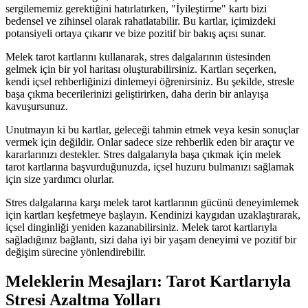
sergilememiz gerektiğini hatırlatırken, "İyileştirme" kartı bizi
bedensel ve zihinsel olarak rahatlatabilir. Bu kartlar, içimizdeki
potansiyeli ortaya çıkarır ve bize pozitif bir bakış açısı sunar.
Melek tarot kartlarını kullanarak, stres dalgalarının üstesinden
gelmek için bir yol haritası oluşturabilirsiniz. Kartları seçerken,
kendi içsel rehberliğinizi dinlemeyi öğrenirsiniz. Bu şekilde, stresle
başa çıkma becerilerinizi geliştirirken, daha derin bir anlayışa
kavuşursunuz.
Unutmayın ki bu kartlar, geleceği tahmin etmek veya kesin sonuçlar
vermek için değildir. Onlar sadece size rehberlik eden bir araçtır ve
kararlarınızı destekler. Stres dalgalarıyla başa çıkmak için melek
tarot kartlarına başvurduğunuzda, içsel huzuru bulmanızı sağlamak
için size yardımcı olurlar.
Stres dalgalarına karşı melek tarot kartlarının gücünü deneyimlemek
için kartları keşfetmeye başlayın. Kendinizi kaygıdan uzaklaştırarak,
içsel dinginliği yeniden kazanabilirsiniz. Melek tarot kartlarıyla
sağladığınız bağlantı, sizi daha iyi bir yaşam deneyimi ve pozitif bir
değişim sürecine yönlendirebilir.
Meleklerin Mesajları: Tarot Kartlarıyla
Stresi Azaltma Yolları