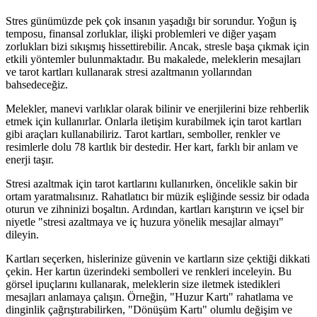
Stres günümüzde pek çok insanın yaşadığı bir sorundur. Yoğun iş
temposu, finansal zorluklar, ilişki problemleri ve diğer yaşam
zorlukları bizi sıkışmış hissettirebilir. Ancak, stresle başa çıkmak için
etkili yöntemler bulunmaktadır. Bu makalede, meleklerin mesajları
ve tarot kartları kullanarak stresi azaltmanın yollarından
bahsedeceğiz.
Melekler, manevi varlıklar olarak bilinir ve enerjilerini bize rehberlik
etmek için kullanırlar. Onlarla iletişim kurabilmek için tarot kartları
gibi araçları kullanabiliriz. Tarot kartları, semboller, renkler ve
resimlerle dolu 78 kartlık bir destedir. Her kart, farklı bir anlam ve
enerji taşır.
Stresi azaltmak için tarot kartlarını kullanırken, öncelikle sakin bir
ortam yaratmalısınız. Rahatlatıcı bir müzik eşliğinde sessiz bir odada
oturun ve zihninizi boşaltın. Ardından, kartları karıştırın ve içsel bir
niyetle "stresi azaltmaya ve iç huzura yönelik mesajlar almayı"
dileyin.
Kartları seçerken, hislerinize güvenin ve kartların size çektiği dikkati
çekin. Her kartın üzerindeki sembolleri ve renkleri inceleyin. Bu
görsel ipuçlarını kullanarak, meleklerin size iletmek istedikleri
mesajları anlamaya çalışın. Örneğin, "Huzur Kartı" rahatlama ve
dinginlik çağrıştırabilirken, "Dönüşüm Kartı" olumlu değişim ve