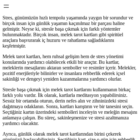
Stres, günümüzün hızlı tempolu yaşamında yaygın bir sorundur ve
birçok insan için günlük yaşamın kaçınılmaz bir parçası haline
gelmiştir. Neyse ki, stresle başa çıkmak için farklı yöntemler
bulunmaktadır. Birçok insan, melek tarot kartları gibi spiritüel
araçlara başvurarak iç huzuru ve rahatlama sağladıklarını
keşfetmiştir.
Melek tarot kartları, hem ruhsal gelişim hem de stres yönetimi
konularında yardımcı olabilecek etkili bir araçtır. Bu kartlar,
meleklerin mesajlarını aktaran semboller ve resimler içerir. Melekler,
pozitif enerjileriyle bilinirler ve insanlara rehberlik ederek içsel
sakinliği ve dengeyi yeniden kazanmalarına yardımcı olurlar.
Stresle başa çıkmak için melek tarot kartlarını kullanmanın birkaç
farklı yolu vardır. İlk olarak, kartlarla meditasyon yapabilirsiniz.
Sessiz bir ortamda oturun, derin nefes alın ve zihninizdeki stresi
dağıtmaya odaklanın. Sonra, kartları karıştırın ve bir tanesini seçin.
Seçtiğiniz kartın üzerindeki sembolleri inceleyin ve meleğin mesajını
anlamaya çalışın. Bu süreç, sakinleşmenize ve stresi azaltmanıza
yardımcı olacaktır.
Ayrıca, günlük olarak melek tarot kartlarından birini çekerek
gününüzü başlayabilirsiniz. Seçtiğiniz kart, size o gün için rehberlik