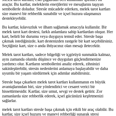
araçtır. Bu kartlar, meleklerin enerjilerini ve mesajlarını taşıyan
sembollerle doludur. Stresle mücadele ederken, melek tarot kartları
size manevi bir rehberlik sunabilir ve içsel huzura ulaşmanızı
destekleyebilir.
Bu kartlar, kılavuzluk ve ilham sağlamak amacıyla kullanılır. Bir
melek tarot kart destesi, farklı anlamlara sahip kartlardan oluşur. Her
kart, belirli bir durumu veya duyguyu temsil eder. Stresle başa
çıkmak istediğinizde, kart destenizden rastgele bir kart seçebilirsiniz.
Seçtiğiniz kart, size o anda ihtiyacınız olan mesajı iletecektir.
Melek tarot kartları, sadece bilgeliği ve içgörüyü sunmakla kalmaz,
aynı zamanda olumlu düşünce ve duyguları güçlendirmenize
yardımcı olur. Kartların sembollerini analiz ederek, zihninizi
sakinleştirebilir, stresin nedenlerini anlamaya başlayabilir ve daha
uyumlu bir yaşam sürdürmek için adımlar atabilirsiniz.
Stresle başa çıkarken melek tarot kartları kullanmanın en büyük
avantajlarından biri, size yönlendirici ve cesaret verici bir
hissettirmesidir. Kartlar, size umut, sevgi ve destek getirir. Zor
zamanlarda size rehberlik ederek, içsel gücünüzü keşfetmenizi
sağlarlar.
melek tarot kartları stresle başa çıkmak için etkili bir araç olabilir. Bu
kartlar, size içsel huzuru ve manevi rehberliği sunarak stresi