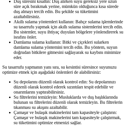
Duş süresini kısaltın: Duş alırken suyu gereksiz yere uzun
süre açık bırakmak yerine, mümkün olduğunca kısa sürede
duş almayı tercih edin. Bu şekilde su tüketimini
azaltabilirsiniz.
Akıllı sulama yöntemleri kullanın: Bahçe sulama işlemlerinde
su tasarrufu yapmak için akıllı sulama sistemlerini tercih edin.
Bu sistemler, suyu ihtiyaç duyulan bölgelere yönlendirerek su
israfını önler.
Damlama sulama kullanın: Bitki ve çiçekleri sularken
damlama sulama yöntemini tercih edin. Bu yöntem, suyun
doğrudan bitkilere gitmesini sağlayarak su kaybını minimize
eder.
Su tasarrufu yapmanın yanı sıra, su kesintisi süresince suyunuzu
optimize etmek için aşağıdaki önlemleri de alabilirsiniz:
Su depolarını düzenli olarak kontrol edin: Su depolarınızı
düzenli olarak kontrol ederek sızıntıları tespit edebilir ve
onarımlarını yaptırabilirsiniz.
Su filtrelerini temizleyin: Musluklarda ve duş başlıklarında
bulunan su filtrelerini düzenli olarak temizleyin. Bu filtrelerin
tıkanması su akışını azaltabilir.
Çamaşır ve bulaşık makinelerini tam kapasiteyle çalıştırın:
Çamaşır ve bulaşık makinelerini tam kapasiteyle çalıştırmak,
su tüketimini optimize etmenizi sağlar.