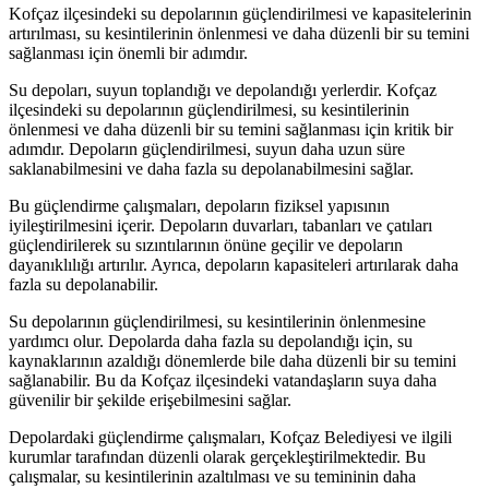
Kofçaz ilçesindeki su depolarının güçlendirilmesi ve kapasitelerinin
artırılması, su kesintilerinin önlenmesi ve daha düzenli bir su temini
sağlanması için önemli bir adımdır.
Su depoları, suyun toplandığı ve depolandığı yerlerdir. Kofçaz
ilçesindeki su depolarının güçlendirilmesi, su kesintilerinin
önlenmesi ve daha düzenli bir su temini sağlanması için kritik bir
adımdır. Depoların güçlendirilmesi, suyun daha uzun süre
saklanabilmesini ve daha fazla su depolanabilmesini sağlar.
Bu güçlendirme çalışmaları, depoların fiziksel yapısının
iyileştirilmesini içerir. Depoların duvarları, tabanları ve çatıları
güçlendirilerek su sızıntılarının önüne geçilir ve depoların
dayanıklılığı artırılır. Ayrıca, depoların kapasiteleri artırılarak daha
fazla su depolanabilir.
Su depolarının güçlendirilmesi, su kesintilerinin önlenmesine
yardımcı olur. Depolarda daha fazla su depolandığı için, su
kaynaklarının azaldığı dönemlerde bile daha düzenli bir su temini
sağlanabilir. Bu da Kofçaz ilçesindeki vatandaşların suya daha
güvenilir bir şekilde erişebilmesini sağlar.
Depolardaki güçlendirme çalışmaları, Kofçaz Belediyesi ve ilgili
kurumlar tarafından düzenli olarak gerçekleştirilmektedir. Bu
çalışmalar, su kesintilerinin azaltılması ve su temininin daha