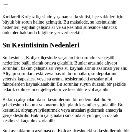
Kırklareli Kofçaz ilçesinde yaşanan su kesintisi, ilçe sakinleri için
büyük bir sorun haline gelmiştir. Bu makalede, su kesintisinin
nedenleri, yapılan çalışmalar ve su kesintisi süresince alınacak
önlemler hakkında bilgilere yer verilecektir.
Su Kesintisinin Nedenleri
Su kesintisi, Kofçaz ilçesinde yaşanan bir sorundur ve çeşitli
nedenlere bağlı olarak ortaya çıkabilir. Bunlar arasında altyapı
sorunları, bakım çalışmaları veya su kaynaklarının azalması yer alır.
Altyapı sorunları, eski veya hasarlı boru hatları, su depolarının
yetersiz kapasitesi veya su arıtma tesislerindeki arızalar gibi
faktörlerden kaynaklanabilir. Bu sorunlar suyun düzenli bir şekilde
tedarik edilmesini engelleyebilir ve kesintilere yol açabilir.
Bakım çalışmaları da su kesintilerinin bir nedeni olabilir. Su
şebekesinin bakımı ve onarımı için planlı kesintiler yapılabilir. Bu
kesintiler, altyapıyı iyileştirmek veya arızaları gidermek amacıyla
gerçekleştirilir. Bakım çalışmaları sırasında suyun geçici olarak
kesilmesi kaçınılmaz olabilir.
Su kaynaklarının azalması da Kofçaz ilçesindeki su kesintilerinin bir