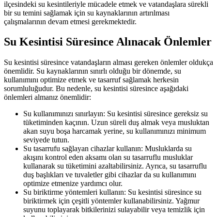
ilçesindeki su kesintileriyle mücadele etmek ve vatandaşlara sürekli
bir su temini sağlamak için su kaynaklarının artırılması
çalışmalarının devam etmesi gerekmektedir.
Su Kesintisi Süresince Alınacak Önlemler
Su kesintisi süresince vatandaşların alması gereken önlemler oldukça
önemlidir. Su kaynaklarının sınırlı olduğu bir dönemde, su
kullanımını optimize etmek ve tasarruf sağlamak herkesin
sorumluluğudur. Bu nedenle, su kesintisi süresince aşağıdaki
önlemleri almanız önemlidir:
Su kullanımınızı sınırlayın: Su kesintisi süresince gereksiz su
tüketiminden kaçının. Uzun süreli duş almak veya musluktan
akan suyu boşa harcamak yerine, su kullanımınızı minimum
seviyede tutun.
Su tasarrufu sağlayan cihazlar kullanın: Musluklarda su
akışını kontrol eden aksamı olan su tasarruflu musluklar
kullanarak su tüketimini azaltabilirsiniz. Ayrıca, su tasarruflu
duş başlıkları ve tuvaletler gibi cihazlar da su kullanımını
optimize etmenize yardımcı olur.
Su biriktirme yöntemleri kullanın: Su kesintisi süresince su
biriktirmek için çeşitli yöntemler kullanabilirsiniz. Yağmur
suyunu toplayarak bitkilerinizi sulayabilir veya temizlik için