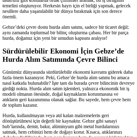
tasarrufu gibi konularda ortak çözümler aramak, bu iş birliğinin
temelini oluşturuyor. Herkesin hayrı için el birliği yapmak, gelecek
nesillere daha yaşanılabilir bir dünya bırakmak için son derece
önemli.
Gebze’deki çevre dostu hurda alım satımı, sadece bir ticaret değil;
aynı zamanda toplumsal bir bilinç oluşturma çabası. Her bir parça
hurda, doğamız için yeni bir umudun kapısını aralıyor!
Sürdürülebilir Ekonomi İçin Gebze’de
Hurda Alım Satımında Çevre Bilinci
Günümüz dünyasında sürdürülebilir ekonomi kavramı giderek daha
fazla önem kazanıyor. Peki, Gebze’de hurda alım satımı bu amaca
nasıl katkıda bulunabilir? İşte tam da burada çevre bilincinin devreye
girdiği nokta. Hurda alım satım işlemleri, yalnızca ekonomik bir iş
modeli olmanın ötesinde, doğal kaynakların korunmasına ve
atıkların geri kazanımına olanak sağlar. Bu sayede, hem çevre hem
de toplum kazanır.
Hurda, kullanılmayan veya atıl kalan malzemelerin geri
dönüştürülmesi için değerli bir kaynaktır. Gebze gibi sanayi
hub’larında, demir, bakır, alüminyum gibi metal hurdalarınızı
satmak, hem cebinizi hem de doğayı korur. Kısaca, atıklarınızı