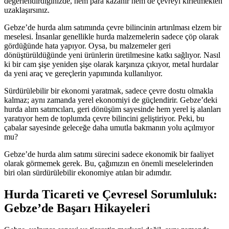
değerlendirdiğinizde, hem para kazanır hem de çevreyi kirletmekten
uzaklaşırsınız.
Gebze’de hurda alım satımında çevre bilincinin artırılması elzem bir
meselesi. İnsanlar genellikle hurda malzemelerin sadece çöp olarak
gördüğünde hata yapıyor. Oysa, bu malzemeler geri
dönüştürüldüğünde yeni ürünlerin üretilmesine katkı sağlıyor. Nasıl
ki bir cam şişe yeniden şişe olarak karşınıza çıkıyor, metal hurdalar
da yeni araç ve gereçlerin yapımında kullanılıyor.
Sürdürülebilir bir ekonomi yaratmak, sadece çevre dostu olmakla
kalmaz; aynı zamanda yerel ekonomiyi de güçlendirir. Gebze’deki
hurda alım satımcıları, geri dönüşüm sayesinde hem yerel iş alanları
yaratıyor hem de toplumda çevre bilincini geliştiriyor. Peki, bu
çabalar sayesinde geleceğe daha umutla bakmanın yolu açılmıyor
mu?
Gebze’de hurda alım satımı sürecini sadece ekonomik bir faaliyet
olarak görmemek gerek. Bu, çağımızın en önemli meselelerinden
biri olan sürdürülebilir ekonomiye atılan bir adımdır.
Hurda Ticareti ve Çevresel Sorumluluk:
Gebze’de Başarı Hikayeleri