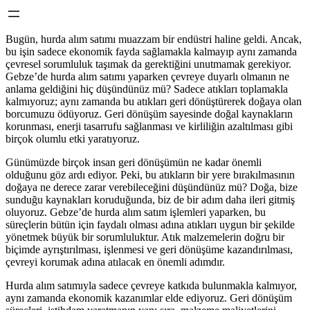
Bugün, hurda alım satımı muazzam bir endüstri haline geldi. Ancak,
bu işin sadece ekonomik fayda sağlamakla kalmayıp aynı zamanda
çevresel sorumluluk taşımak da gerektiğini unutmamak gerekiyor.
Gebze’de hurda alım satımı yaparken çevreye duyarlı olmanın ne
anlama geldiğini hiç düşündünüz mü? Sadece atıkları toplamakla
kalmıyoruz; aynı zamanda bu atıkları geri dönüştürerek doğaya olan
borcumuzu ödüyoruz. Geri dönüşüm sayesinde doğal kaynakların
korunması, enerji tasarrufu sağlanması ve kirliliğin azaltılması gibi
birçok olumlu etki yaratıyoruz.
Günümüzde birçok insan geri dönüşümün ne kadar önemli
olduğunu göz ardı ediyor. Peki, bu atıkların bir yere bırakılmasının
doğaya ne derece zarar verebileceğini düşündünüz mü? Doğa, bize
sunduğu kaynakları koruduğunda, biz de bir adım daha ileri gitmiş
oluyoruz. Gebze’de hurda alım satım işlemleri yaparken, bu
süreçlerin bütün için faydalı olması adına atıkları uygun bir şekilde
yönetmek büyük bir sorumluluktur. Atık malzemelerin doğru bir
biçimde ayrıştırılması, işlenmesi ve geri dönüşüme kazandırılması,
çevreyi korumak adına atılacak en önemli adımdır.
Hurda alım satımıyla sadece çevreye katkıda bulunmakla kalmıyor,
aynı zamanda ekonomik kazanımlar elde ediyoruz. Geri dönüşüm