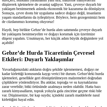
süreçleri, istihdam yaratmanın yanı sıra, malzeme maliyetlerini
düşürerek işletmelere de avantaj sağlıyor. Yani, çevreye duyarlı bir
yaklaşım benimsemek aslında ekonomik bir kazanıma da dönüşüyor.
Sonuçta, çevre dostu bir uygulama sadece doğayı değil, insanların
yaşam standartlarını da iyileştiriyor. Böylece, hem gezegenimizi hem
de cüzdanımızı korumuş oluyoruz!
Haydi, hep birlikte Gebze’de hurda alım satımında çevreye duyarlı
bir yaklaşımı benimseyelim ve doğayı korumak için üzerimize
düşeni yapalım. Unutmayın, her küçük adım büyük değişimlere yol
açabilir!
Gebze’de Hurda Ticaretinin Çevresel
Etkileri: Duyarlı Yaklaşımlar
Yuvarlağımızdaki atıkların doğru şekilde işlenmemesi, doğayı ne
kadar kirlettiği konusunda kaygı verici bir durum. Gebze'deki hurda
işletmeleri, genellikle geri dönüştürülmeyen malzemeleri doğrudan
çöplüklere yönlendiriyor. Bu atıklar, toprağa ve su kaynaklarına
zarar verebilir; bitki örtüsünde azalmaya neden olabilir. Hatta bazı
zararlı kimyasalların, toprak yoluyla gıda zincirine geçme riski bile
var. Düşünsenize, bir kap suydu; içindeki zararlı maddelerle nasıl
kirlettiğini hayal edin.