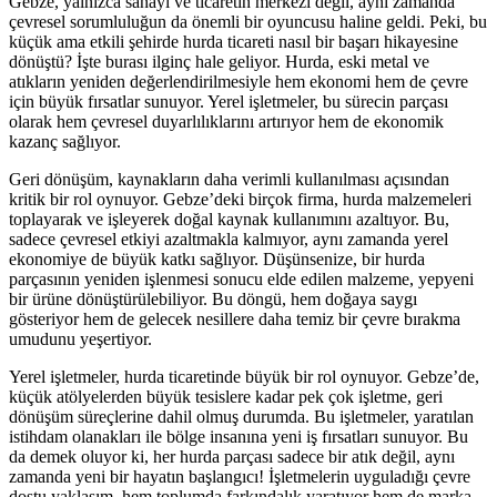
Gebze, yalnızca sanayi ve ticaretin merkezi değil, aynı zamanda
çevresel sorumluluğun da önemli bir oyuncusu haline geldi. Peki, bu
küçük ama etkili şehirde hurda ticareti nasıl bir başarı hikayesine
dönüştü? İşte burası ilginç hale geliyor. Hurda, eski metal ve
atıkların yeniden değerlendirilmesiyle hem ekonomi hem de çevre
için büyük fırsatlar sunuyor. Yerel işletmeler, bu sürecin parçası
olarak hem çevresel duyarlılıklarını artırıyor hem de ekonomik
kazanç sağlıyor.
Geri dönüşüm, kaynakların daha verimli kullanılması açısından
kritik bir rol oynuyor. Gebze’deki birçok firma, hurda malzemeleri
toplayarak ve işleyerek doğal kaynak kullanımını azaltıyor. Bu,
sadece çevresel etkiyi azaltmakla kalmıyor, aynı zamanda yerel
ekonomiye de büyük katkı sağlıyor. Düşünsenize, bir hurda
parçasının yeniden işlenmesi sonucu elde edilen malzeme, yepyeni
bir ürüne dönüştürülebiliyor. Bu döngü, hem doğaya saygı
gösteriyor hem de gelecek nesillere daha temiz bir çevre bırakma
umudunu yeşertiyor.
Yerel işletmeler, hurda ticaretinde büyük bir rol oynuyor. Gebze’de,
küçük atölyelerden büyük tesislere kadar pek çok işletme, geri
dönüşüm süreçlerine dahil olmuş durumda. Bu işletmeler, yaratılan
istihdam olanakları ile bölge insanına yeni iş fırsatları sunuyor. Bu
da demek oluyor ki, her hurda parçası sadece bir atık değil, aynı
zamanda yeni bir hayatın başlangıcı! İşletmelerin uyguladığı çevre
dostu yaklaşım, hem toplumda farkındalık yaratıyor hem de marka