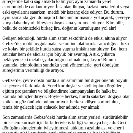
süreçlerine katkı sağlamakla kalmıyor; aynı zamanda yerel
ekonomiyi de canlandırıyor. İnsanlar, ihtiyaç fazlası metallerini veya
eski eşyalarını satarken, maddi bir kazanç elde ediyor. Bu durum,
aynı zamanda geri dönüşüm bilincinin artmasına yol açarak, çevreye
karşı daha duyarlı bireyler oluşmasına yardımcı oluyor. Kim bilir,
belki de cebinizdeki birkaç lira, doğanın kurtuluşuna yol alır!
Gelişen teknoloji, hurda alım satım sektörünü de etkisi altına alıyor.
Gebze’de, mobil uygulamalar ve online platformlar aracılığıyla hızlı
ve kolay bir şekilde hurda satışı yapma imkânı sunuluyor. Bu, hem
satıcılar hem de alıcılar için büyük bir avantaj. Artık, yıllarca
bekleyen eski metal eşyalar migren olmaktan çıkıyor! Bunun
yanında, teknolojinin sunduğu yeni yöntemlerle, geri dönüşüm
süreçlerinin verimliliği de artıyor.
Gebze’de, çevre dostu hurda alım satımının bir diğer önemli boyutu
ise çevresel farkındalık. Yerel kuruluşlar ve sivil toplum örgütleri,
eğitim programları ve bilgilendirme kampanyaları ile halkı bu
konuda bilinçlendiriyor. Böylece herkes, hurda satarken doğaya olan
katkısını göz önünde bulunduruyor. herkese düşen sorumluluk,
temiz bir gelecek için atılacak her adımda yer almak!
Son zamanlarda Gebze’deki hurda alım satım yerleri, sürdürülebilir
bir sistem kurmak için birbirleriyle iş birliği yapmaya başladı. Geri
dönüşüm süreçlerinin iyileştirilmesi, atıkların azaltılması ve enerji