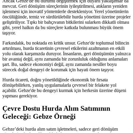
Ancak Gebze'de bu durumu değiştirmek için duyarlı yaklaşımlar da
mevcut. Geri dönüşüm süreçlerinin iyileştirilmesi, atıkların yeniden
işlenmesi için inovatif yöntemlerle destekleniyor. Yerel yönetimlerin
öncülüğünde, temiz ve sürdürülebilir hurda yönetimi üzerine projeler
geliştiriliyor. Tıpkı bir bahçıvanın bitkilerini sularken dikkatli olması
gibi, yerel halkın da bu süreçlere katkıda bulunması büyük önem
taşıyor.
Farkındalık, bu noktada en kritik unsur. Gebze'de toplumsal bilincin
artırılması, hurda ticaretinin çevresel etkilerini azaltmanın en etkili
yolu olarak karşımızda duruyor. İnsanların, geri dönüşümün yalnızca
bir avantaj değil, aynı zamanda bir zorunluluk olduğunu anlamaları
şart. Bu, sadece ekonomiyi değil, aynı zamanda nesiller boyu
sürecek doğal dengeyi de korumak için hayati önem taşıyor.
Hurda ticareti, doğru yönetildiğinde ekonomik bir fırsata
dönüşebilirken, yanlış uygulamalarla çevresel bir felakete yol
açabilir. Gebze'de bu dengeyi kurmak için herkesin üzerine düşeni
yapması gerekiyor.
Çevre Dostu Hurda Alım Satımının
Geleceği: Gebze Örneği
Gebze’deki hurda alım satım işletmeleri, sadece geri dönüşüm