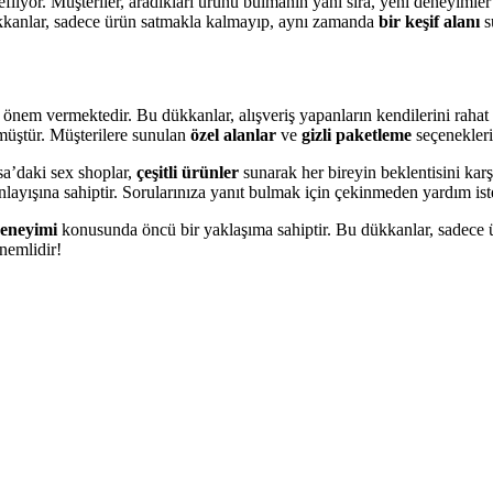
defliyor. Müşteriler, aradıkları ürünü bulmanın yanı sıra, yeni deneyimle
dükkanlar, sadece ürün satmakla kalmayıp, aynı zamanda
bir keşif alanı
s
önem vermektedir. Bu dükkanlar, alışveriş yapanların kendilerini rahat h
lmüştür. Müşterilere sunulan
özel alanlar
ve
gizli paketleme
seçenekleri,
vsa’daki sex shoplar,
çeşitli ürünler
sunarak her bireyin beklentisini karş
nlayışına sahiptir. Sorularınıza yanıt bulmak için çekinmeden yardım iste
deneyimi
konusunda öncü bir yaklaşıma sahiptir. Bu dükkanlar, sadece 
nemlidir!