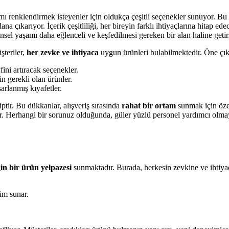
mı renklendirmek isteyenler için oldukça çeşitli seçenekler sunuyor. B
na çıkarıyor. İçerik çeşitliliği, her bireyin farklı ihtiyaçlarına hitap e
cinsel yaşamı daha eğlenceli ve keşfedilmesi gereken bir alan haline getir
şteriler,
her zevke ve ihtiyaca
uygun ürünleri bulabilmektedir. Öne çıka
fini artıracak seçenekler.
in gerekli olan ürünler.
arlanmış kıyafetler.
ptir. Bu dükkanlar, alışveriş sırasında
rahat bir ortam
sunmak için öze
or. Herhangi bir sorunuz olduğunda, güler yüzlü personel yardımcı olma
in bir ürün yelpazesi
sunmaktadır. Burada, herkesin zevkine ve ihtiya
yim sunar.