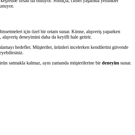
r keşfetme fırsatı da buluyor. Sonuçta, cinsel yaşamda yenilikler
unuyor.
issetmeleri için özel bir ortam sunar. Kimse, alışveriş yaparken
 alışveriş deneyimini daha da keyifli hale getirir.
ılamayı hedefler. Müşteriler, ürünleri incelerken kendilerini güvende
yebilirsiniz.
ürün satmakla kalmaz, aynı zamanda müşterilerine bir
deneyim
sunar.