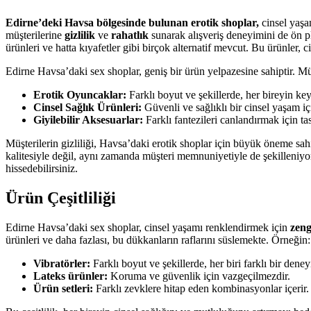
Edirne’deki Havsa bölgesinde bulunan erotik shoplar,
cinsel yaşa
müşterilerine
gizlilik
ve
rahatlık
sunarak alışveriş deneyimini de ön pla
ürünleri ve hatta kıyafetler gibi birçok alternatif mevcut. Bu ürünler, 
Edirne Havsa’daki sex shoplar, geniş bir ürün yelpazesine sahiptir. Mü
Erotik Oyuncaklar:
Farklı boyut ve şekillerde, her bireyin key
Cinsel Sağlık Ürünleri:
Güvenli ve sağlıklı bir cinsel yaşam iç
Giyilebilir Aksesuarlar:
Farklı fantezileri canlandırmak için tas
Müşterilerin gizliliği, Havsa’daki erotik shoplar için büyük öneme sahi
kalitesiyle değil, aynı zamanda müşteri memnuniyetiyle de şekilleniy
hissedebilirsiniz.
Ürün Çeşitliliği
Edirne Havsa’daki sex shoplar, cinsel yaşamı renklendirmek için
zeng
ürünleri ve daha fazlası, bu dükkanların raflarını süslemekte. Örneğin:
Vibratörler:
Farklı boyut ve şekillerde, her biri farklı bir dene
Lateks ürünler:
Koruma ve güvenlik için vazgeçilmezdir.
Ürün setleri:
Farklı zevklere hitap eden kombinasyonlar içerir.