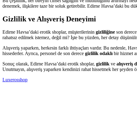
Bu çeşitlilik, her bireyin cinsel sağlığını ve mutluluğunu artırmayı he
denemek, ilişkilere taze bir soluk getirebilir. Edirne Havsa’daki bu 
Gizlilik ve Alışveriş Deneyimi
Edirne Havsa’daki erotik shoplar, müşterilerinin
gizliliğine
son derece 
rahatsız edilmek istemez, değil mi? İşte bu yüzden, her detay düşünü
Alışveriş yaparken, herkesin farklı ihtiyaçları vardır. Bu nedenle, Ha
hissederler. Ayrıca, personel de son derece
gizlilik odaklı
bir hizmet a
Sonuç olarak, Edirne Havsa’daki erotik shoplar,
gizlilik
ve
alışveriş 
Unutmayın, alışveriş yaparken kendinizi rahat hissetmek her şeyden ö
Luxerosshop