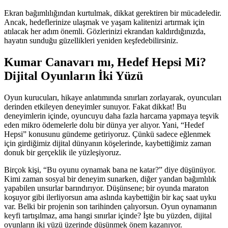
Ekran bağımlılığından kurtulmak, dikkat gerektiren bir mücadeledir.
Ancak, hedeflerinize ulaşmak ve yaşam kalitenizi artırmak için
atılacak her adım önemli. Gözlerinizi ekrandan kaldırdığınızda,
hayatın sunduğu güzellikleri yeniden keşfedebilirsiniz.
Kumar Canavarı mı, Hedef Hepsi Mi?
Dijital Oyunların İki Yüzü
Oyun kurucuları, hikaye anlatımında sınırları zorlayarak, oyuncuları
derinden etkileyen deneyimler sunuyor. Fakat dikkat! Bu
deneyimlerin içinde, oyuncuyu daha fazla harcama yapmaya teşvik
eden mikro ödemelerle dolu bir dünya yer alıyor. Yani, “Hedef
Hepsi” konusunu gündeme getiriyoruz. Çünkü sadece eğlenmek
için girdiğimiz dijital dünyanın köşelerinde, kaybettiğimiz zaman
donuk bir gerçeklik ile yüzleşiyoruz.
Birçok kişi, “Bu oyunu oynamak bana ne katar?” diye düşünüyor.
Kimi zaman sosyal bir deneyim sunarken, diğer yandan bağımlılık
yapabilen unsurlar barındırıyor. Düşünsene; bir oyunda maraton
koşuyor gibi ilerliyorsun ama aslında kaybettiğin bir kaç saat uyku
var. Belki bir projenin son tarihinden çalıyorsun. Oyun oynamanın
keyfi tartışılmaz, ama hangi sınırlar içinde? İşte bu yüzden, dijital
oyunların iki yüzü üzerinde düşünmek önem kazanıyor.