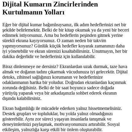
Dijital Kumarın Zincirlerinden
Kurtulmanın Yolları
Eğer bir dijital kumar bağımlısıysanız, ilk adım hedeflerinizi net bir
şekilde belirlemektir. Belki de bir kitap okumak ya da yeni bir beceri
edinmek istiyorsunuz. Ama bu hedeflerin peşinden gitmek yerine
sürekli ekrana kayıyorsunuz. O zaman neden bir takvim
yapmıyorsunuz? Günlük küçük hedefler koyarak zamanınızı daha
iyi yönetebilir ve ekran sürenizi kısaltabilirsiniz. Unutmayın, her bir
dakika değerlidir ve hedefleriniz için kullanılabilir.
Biraz dinlenmeye ne dersiniz? Ekranlardan uzak durmak, taze hava
almak ve doğanın tadını çıkarmak vücudunuza iyi gelecektir. Dijital
detoks, zihinsel sağlığınızı korumanın ve hedeflerinize
odaklanmanın harika bir yoludur. Doğrudan ekranlardan kaçınmak
zorunda değilsiniz. Belki de bir saat boyunca sadece doğada
yürüyüş yaparak veya bir arkadaşınızla sohbet ederek ekranın
dışında kalabilirsiniz.
Ekran bağımlılığı ile mücadele ederken yalnız hissetmemelisiniz.
Destek grupları ve topluluklar, bu yolda yalnız olmadığınızı
gösterebilir. Aynı zor süreci yaşayan insanlarla tanışmak ve
deneyimlerinizi paylaşmak, motivasyonunuzu artırabilir. Sosyal
etkileşim, yalnızlığa karşı etkili bir önlem oluşturabilir.