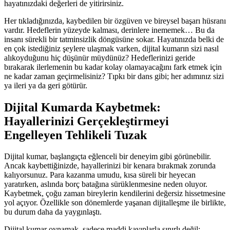
hayatınızdaki değerleri de yitirirsiniz.
Her tıkladığınızda, kaybedilen bir özgüven ve bireysel başarı hüsranı
vardır. Hedeflerin yüzeyde kalması, derinlere inememek… Bu da
insanı sürekli bir tatminsizlik döngüsüne sokar. Hayatınızda belki de
en çok istediğiniz şeylere ulaşmak varken, dijital kumarın sizi nasıl
alıkoyduğunu hiç düşünür müydünüz? Hedeflerinizi geride
bırakarak ilerlemenin bu kadar kolay olamayacağını fark etmek için
ne kadar zaman geçirmelisiniz? Tıpkı bir dans gibi; her adımınız sizi
ya ileri ya da geri götürür.
Dijital Kumarda Kaybetmek:
Hayallerinizi Gerçekleştirmeyi
Engelleyen Tehlikeli Tuzak
Dijital kumar, başlangıçta eğlenceli bir deneyim gibi görünebilir.
Ancak kaybettiğinizde, hayallerinizi bir kenara bırakmak zorunda
kalıyorsunuz. Para kazanma umudu, kısa süreli bir heyecan
yaratırken, aslında borç batağına sürüklenmesine neden oluyor.
Kaybetmek, çoğu zaman bireylerin kendilerini değersiz hissetmesine
yol açıyor. Özellikle son dönemlerde yaşanan dijitalleşme ile birlikte,
bu durum daha da yaygınlaştı.
Dijital kumar oynamak, sadece maddi kayıplarla sınırlı değil;