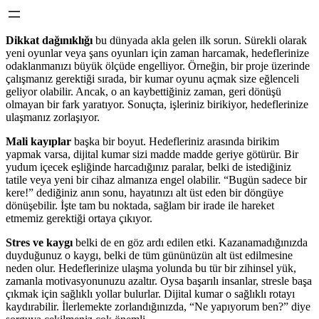
Dikkat dağınıklığı
bu dünyada akla gelen ilk sorun. Sürekli olarak
yeni oyunlar veya şans oyunları için zaman harcamak, hedeflerinize
odaklanmanızı büyük ölçüde engelliyor. Örneğin, bir proje üzerinde
çalışmanız gerektiği sırada, bir kumar oyunu açmak size eğlenceli
geliyor olabilir. Ancak, o an kaybettiğiniz zaman, geri dönüşü
olmayan bir fark yaratıyor. Sonuçta, işleriniz birikiyor, hedeflerinize
ulaşmanız zorlaşıyor.
Mali kayıplar
başka bir boyut. Hedefleriniz arasında birikim
yapmak varsa, dijital kumar sizi madde madde geriye götürür. Bir
yudum içecek eşliğinde harcadığınız paralar, belki de istediğiniz
tatile veya yeni bir cihaz almanıza engel olabilir. “Bugün sadece bir
kere!” dediğiniz anın sonu, hayatınızı alt üst eden bir döngüye
dönüşebilir. İşte tam bu noktada, sağlam bir irade ile hareket
etmemiz gerektiği ortaya çıkıyor.
Stres ve kaygı
belki de en göz ardı edilen etki. Kazanamadığınızda
duyduğunuz o kaygı, belki de tüm gününüzün alt üst edilmesine
neden olur. Hedeflerinize ulaşma yolunda bu tür bir zihinsel yük,
zamanla motivasyonunuzu azaltır. Oysa başarılı insanlar, stresle başa
çıkmak için sağlıklı yollar bulurlar. Dijital kumar o sağlıklı rotayı
kaydırabilir. İlerlemekte zorlandığınızda, “Ne yapıyorum ben?” diye