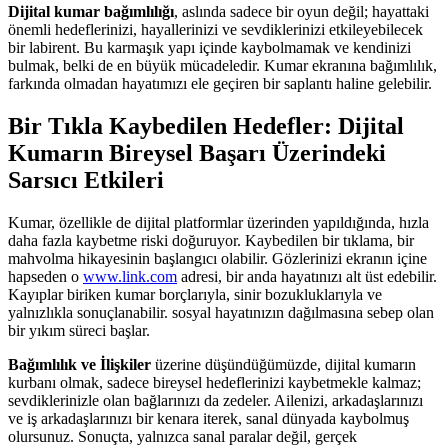
Dijital kumar bağımlılığı
, aslında sadece bir oyun değil; hayattaki
önemli hedeflerinizi, hayallerinizi ve sevdiklerinizi etkileyebilecek
bir labirent. Bu karmaşık yapı içinde kaybolmamak ve kendinizi
bulmak, belki de en büyük mücadeledir. Kumar ekranına bağımlılık,
farkında olmadan hayatımızı ele geçiren bir saplantı haline gelebilir.
Bir Tıkla Kaybedilen Hedefler: Dijital
Kumarın Bireysel Başarı Üzerindeki
Sarsıcı Etkileri
Kumar, özellikle de dijital platformlar üzerinden yapıldığında, hızla
daha fazla kaybetme riski doğuruyor. Kaybedilen bir tıklama, bir
mahvolma hikayesinin başlangıcı olabilir. Gözlerinizi ekranın içine
hapseden o
www.link.com
adresi, bir anda hayatınızı alt üst edebilir.
Kayıplar biriken kumar borçlarıyla, sinir bozukluklarıyla ve
yalnızlıkla sonuçlanabilir. sosyal hayatınızın dağılmasına sebep olan
bir yıkım süreci başlar.
Bağımlılık ve İlişkiler
üzerine düşündüğümüzde, dijital kumarın
kurbanı olmak, sadece bireysel hedeflerinizi kaybetmekle kalmaz;
sevdiklerinizle olan bağlarınızı da zedeler. Ailenizi, arkadaşlarınızı
ve iş arkadaşlarınızı bir kenara iterek, sanal dünyada kaybolmuş
olursunuz. Sonuçta, yalnızca sanal paralar değil, gerçek