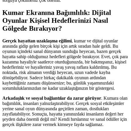
sorguya çekilmeniz çok önemli.
Kumar Ekranına Bağımlılık: Dijital
Oyunlar Kişisel Hedeflerinizi Nasıl
Gölgede Bırakıyor?
Gerçek hayattan uzaklaşma eğilimi
, kumar ve dijital oyunlar
arasında gidip gelen birçok kişi için artık sıradan hale geldi. Bu
oyunun içindeki sanal dünyanın sunduğu heyecan, bazen gerçek
hayatta sahip olduğumuz hedefleri gölgede bırakıyor. Evet, çok para
kazanma hayaliyle saatlerce oturduğunuzda, bir bakmışsınız, kişisel
hedefleriniz ve hayalleriniz yavaş yavaş raflara kaldırılmış. Bu
noktada, risk almanın verdiği heyecan, uzun vadede kayba
dönüşebiliyor. Sadece birkaç dakikalık oyunun ardından
kaybettiğiniz zamanı düşünsenize; bu, günlük yaşamınızdaki
sorumluluklarınızdan ne kadar uzaklaştığınızın bir göstergesi.
Arkadaşlık ve sosyal bağlantılar da zarar görüyor
. Kumara olan
bağımlılık, insanları yalnızlaştırabiliyor. Gerçek sosyal etkileşimler
yerine sanal oyun dünyasında geçirilen zaman, dostlukları
zayıflatabiliyor. Sonuçta, hayatta yanınızdaki insanların değeri her
şeyden daha önemli değil mi? Kendi hırslarınız ve sanal ödüller için
gerçek ilişkilere zarar vermek kimseye fayda sağlamaz.