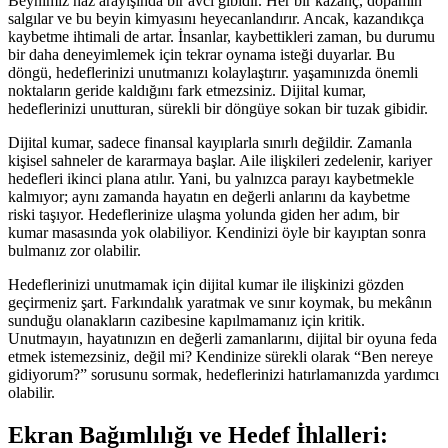
Beynimiz haz arayışında bir avcı gibidir. Her bir kazanç, dopamin
salgılar ve bu beyin kimyasını heyecanlandırır. Ancak, kazandıkça
kaybetme ihtimali de artar. İnsanlar, kaybettikleri zaman, bu durumu
bir daha deneyimlemek için tekrar oynama isteği duyarlar. Bu
döngü, hedeflerinizi unutmanızı kolaylaştırır. yaşamınızda önemli
noktaların geride kaldığını fark etmezsiniz. Dijital kumar,
hedeflerinizi unutturan, sürekli bir döngüye sokan bir tuzak gibidir.
Dijital kumar, sadece finansal kayıplarla sınırlı değildir. Zamanla
kişisel sahneler de kararmaya başlar. Aile ilişkileri zedelenir, kariyer
hedefleri ikinci plana atılır. Yani, bu yalnızca parayı kaybetmekle
kalmıyor; aynı zamanda hayatın en değerli anlarını da kaybetme
riski taşıyor. Hedeflerinize ulaşma yolunda giden her adım, bir
kumar masasında yok olabiliyor. Kendinizi öyle bir kayıptan sonra
bulmanız zor olabilir.
Hedeflerinizi unutmamak için dijital kumar ile ilişkinizi gözden
geçirmeniz şart. Farkındalık yaratmak ve sınır koymak, bu mekânın
sunduğu olanakların cazibesine kapılmamanız için kritik.
Unutmayın, hayatınızın en değerli zamanlarını, dijital bir oyuna feda
etmek istemezsiniz, değil mi? Kendinize sürekli olarak “Ben nereye
gidiyorum?” sorusunu sormak, hedeflerinizi hatırlamanızda yardımcı
olabilir.
Ekran Bağımlılığı ve Hedef İhlalleri: