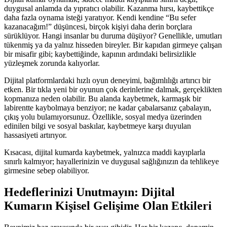
duygusal anlamda da yıpratıcı olabilir. Kazanma hırsı, kaybettikçe
daha fazla oynama isteği yaratıyor. Kendi kendine “Bu sefer
kazanacağım!” düşüncesi, birçok kişiyi daha derin borçlara
sürüklüyor. Hangi insanlar bu duruma düşüyor? Genellikle, umutları
tükenmiş ya da yalnız hisseden bireyler. Bir kapıdan girmeye çalışan
bir misafir gibi; kaybettiğinde, kapının ardındaki belirsizlikle
yüzleşmek zorunda kalıyorlar.
Dijital platformlardaki hızlı oyun deneyimi, bağımlılığı artırıcı bir
etken. Bir tıkla yeni bir oyunun çok derinlerine dalmak, gerçeklikten
kopmanıza neden olabilir. Bu alanda kaybetmek, karmaşık bir
labirentte kaybolmaya benziyor; ne kadar çabalarsanız çabalayın,
çıkış yolu bulamıyorsunuz. Özellikle, sosyal medya üzerinden
edinilen bilgi ve sosyal baskılar, kaybetmeye karşı duyulan
hassasiyeti artırıyor.
Kısacası, dijital kumarda kaybetmek, yalnızca maddi kayıplarla
sınırlı kalmıyor; hayallerinizin ve duygusal sağlığınızın da tehlikeye
girmesine sebep olabiliyor.
Hedeflerinizi Unutmayın: Dijital
Kumarın Kişisel Gelişime Olan Etkileri