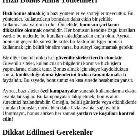
Hızlı bonus almak
için bazı yöntemler ve stratejiler mevcuttur. Bu
yöntemler, kullanıcıların bonusları daha etkin bir şekilde
kullanmasına yardımcı olur. Öncelikle,
bonusun şartlarını
dikkatlice okumak
önemlidir. Her bonusun kendine özgü kuralları
vardır; bu nedenle, bu kuralları anladığınızdan emin olun. Ayrıca,
bonusun geçerlilik süresi de kritik bir faktördür. Eğer bonusu
kullanmak için belirli bir süre varsa, bu süreyi kaçırmamak gerekir.
Bir diğer önemli nokta ise,
güvenilir siteleri tercih etmektir
.
Güvenilir siteler, kullanıcıların bilgilerini korur ve hızlı işlem
yapmalarına olanak tanır. Bonus almak için siteye kaydolduktan
sonra,
kimlik doğrulama işlemlerini hızlıca tamamlamak
da
faydalıdır. Bu sayede, bonusunuz en kısa sürede hesabınıza yansır.
Ayrıca, bazı siteler
özel kampanyalar
sunarak kullanıcılarına ekstra
avantajlar sağlar. Bu kampanyaları takip etmek, bonus alım
sürecinizi hızlandırabilir. Örneğin, belirli günlerde veya etkinliklerde
sunulan bonuslar, normalden daha fazla avantaj sağlayabilir.
Unutmayın, bonus alırken her zaman
şartları ve koşulları kontrol
edin
!
Dikkat Edilmesi Gerekenler