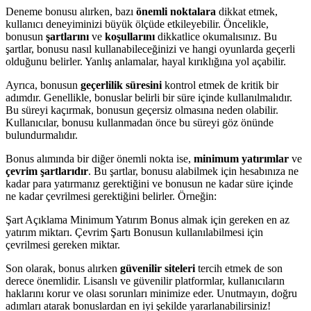
Deneme bonusu alırken, bazı
önemli noktalara
dikkat etmek,
kullanıcı deneyiminizi büyük ölçüde etkileyebilir. Öncelikle,
bonusun
şartlarını
ve
koşullarını
dikkatlice okumalısınız. Bu
şartlar, bonusu nasıl kullanabileceğinizi ve hangi oyunlarda geçerli
olduğunu belirler. Yanlış anlamalar, hayal kırıklığına yol açabilir.
Ayrıca, bonusun
geçerlilik süresini
kontrol etmek de kritik bir
adımdır. Genellikle, bonuslar belirli bir süre içinde kullanılmalıdır.
Bu süreyi kaçırmak, bonusun geçersiz olmasına neden olabilir.
Kullanıcılar, bonusu kullanmadan önce bu süreyi göz önünde
bulundurmalıdır.
Bonus alımında bir diğer önemli nokta ise,
minimum yatırımlar
ve
çevrim şartlarıdır
. Bu şartlar, bonusu alabilmek için hesabınıza ne
kadar para yatırmanız gerektiğini ve bonusun ne kadar süre içinde
ne kadar çevrilmesi gerektiğini belirler. Örneğin:
Şart Açıklama Minimum Yatırım Bonus almak için gereken en az
yatırım miktarı. Çevrim Şartı Bonusun kullanılabilmesi için
çevrilmesi gereken miktar.
Son olarak, bonus alırken
güvenilir siteleri
tercih etmek de son
derece önemlidir. Lisanslı ve güvenilir platformlar, kullanıcıların
haklarını korur ve olası sorunları minimize eder. Unutmayın, doğru
adımları atarak bonuslardan en iyi şekilde yararlanabilirsiniz!