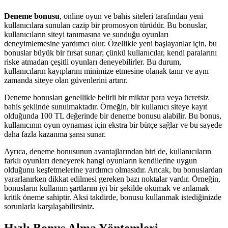
Deneme bonusu
, online oyun ve bahis siteleri tarafından yeni
kullanıcılara sunulan cazip bir promosyon türüdür. Bu bonuslar,
kullanıcıların siteyi tanımasına ve sunduğu oyunları
deneyimlemesine yardımcı olur. Özellikle yeni başlayanlar için, bu
bonuslar büyük bir fırsat sunar; çünkü kullanıcılar, kendi paralarını
riske atmadan çeşitli oyunları deneyebilirler. Bu durum,
kullanıcıların kayıplarını minimize etmesine olanak tanır ve aynı
zamanda siteye olan güvenlerini artırır.
Deneme bonusları genellikle belirli bir miktar para veya ücretsiz
bahis şeklinde sunulmaktadır. Örneğin, bir kullanıcı siteye kayıt
olduğunda 100 TL değerinde bir deneme bonusu alabilir. Bu bonus,
kullanıcının oyun oynaması için ekstra bir bütçe sağlar ve bu sayede
daha fazla kazanma şansı sunar.
Ayrıca, deneme bonusunun avantajlarından biri de, kullanıcıların
farklı oyunları deneyerek hangi oyunların kendilerine uygun
olduğunu keşfetmelerine yardımcı olmasıdır. Ancak, bu bonuslardan
yararlanırken dikkat edilmesi gereken bazı noktalar vardır. Örneğin,
bonusların kullanım şartlarını iyi bir şekilde okumak ve anlamak
kritik öneme sahiptir. Aksi takdirde, bonusu kullanmak istediğinizde
sorunlarla karşılaşabilirsiniz.
Hızlı Bonus Alma Yöntemleri