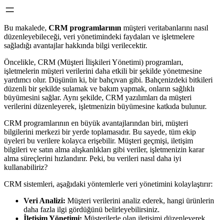
Bu makalede,
CRM programlarının
müşteri veritabanlarını nasıl
düzenleyebileceği, veri yönetimindeki faydaları ve işletmelere
sağladığı avantajlar hakkında bilgi verilecektir.
Öncelikle, CRM (Müşteri İlişkileri Yönetimi) programları,
işletmelerin müşteri verilerini daha etkili bir şekilde yönetmesine
yardımcı olur. Düşünün ki, bir bahçıvan gibi. Bahçenizdeki bitkileri
düzenli bir şekilde sulamak ve bakım yapmak, onların sağlıklı
büyümesini sağlar. Aynı şekilde, CRM yazılımları da müşteri
verilerini düzenleyerek, işletmenizin büyümesine katkıda bulunur.
CRM programlarının en büyük avantajlarından biri, müşteri
bilgilerini merkezi bir yerde toplamasıdır. Bu sayede, tüm ekip
üyeleri bu verilere kolayca erişebilir. Müşteri geçmişi, iletişim
bilgileri ve satın alma alışkanlıkları gibi veriler, işletmenizin karar
alma süreçlerini hızlandırır. Peki, bu verileri nasıl daha iyi
kullanabiliriz?
CRM sistemleri, aşağıdaki yöntemlerle veri yönetimini kolaylaştırır:
Veri Analizi:
Müşteri verilerini analiz ederek, hangi ürünlerin
daha fazla ilgi gördüğünü belirleyebilirsiniz.
İletişim Yönetimi:
Müşterilerle olan iletişimi düzenleyerek,