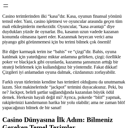
Casino terimlerinden ilki “kasa”dır. Kasa, oyunun finansal yönünü
temsil eder. Yani, casino işletmesi ve oyuncular arasında geçen tüm
mali etkileşimlerin merkezidir. Oyuncular, “kasa avantajı” diye
duydukları yüzde ile oynarlar. Bu, kasanın uzun vadede kazanan
konumda olmasına işaret eder. Kazanmak heyecan verici ama
piyango gibi görünmemesi için bu terimi bilmek çok önemli!
Bir diğer karmaşık terim ise “bahis” ve “çizgi”dir. Bahis, oyuna
katılmak için yatırdığınız miktar anlamına gelirken, çizgi; özellikle
poker ve blackjack gibi oyunlarda, kazanma şansınızın arttığı bir
strateji belirlemek için kullandığınız bir yöntemdir. Fakat dikkat!
Çizgileri iyi anlamadan oyuna dalmak, cüzdanınızı zorlayabilir.
Farklı oyun türlerinin kendine has terimleri olduğunu da unutmamak
lazım. Slot makinelerinde “jackpot” terimini duyacaksınız. Peki, bu
ne? Jackpot, belirli şartlar sağlandığında kazanılan büyük ödül
demek. Herkesin hayali değil mi? Ayrıca, pokerde “blöf” yapmak,
rakiplerinizi kandırmanın harika bir yolu olabilir; ama ne zaman blöf
yapacağınızı bilmek de bir sanat!
Casino Dünyasına İlk Adım: Bilmeniz
Gereken Temel Terimler