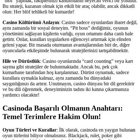
“blöf” yapmak, rakiplerinizi kandırmanın heyecan verici bir yoludur.
Bu strateji, kazanan olmak için etkili bir araç olabilir, ancak dikkatli
olun: Her blöf tehlikeli bir kumardır!
Casino Kültürünü Anlayın
: Casino sadece oyunlardan ibaret değil,
aynı zamanda bir sosyal deneyim. “Pit boss” dediğimiz, oyunun
yönetimini sağlayan kişilerin varlığı, oyun ortamını daha canlı hale
getirir. Onlar, kuralları uygularken eğlenceyi artırmak için elinden
geleni yapar. Bir masada oturmanın avantajlarından biri de, diğer
oyuncularla etkileşimde bulunarak stratejilerinizi tartışabilmektir.
Hile ve Dürüstlük
: Casino oyunlarında “card counting” veya kart
sayma gibi stratejiler de bulunmaktadır. Ancak bu, pek çok
kumarhane tarafından hoş karşılanmaz. Dürüst oynamak, sadece
kurallara uymakla kalmaz, aynı zamanda bu dünyadaki
saygınlığınızı da artırır. Unutmayın, casino dünyası bir dil gerektirir
ve bu dili öğrenmek, deneyiminizin tadını iki katına çıkarmanıza
yardımcı olacaktır!
Casinoda Başarılı Olmanın Anahtarı:
Temel Terimlere Hakim Olun!
Oyun Türleri ve Kurallar
: İlk olarak, casinoda en yaygın bulunan
oyun türlerini biliyor olmalısınız. Blackjack, rulet, poker gibi