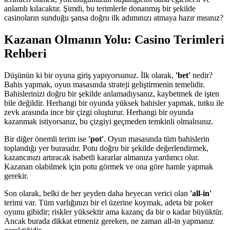
anlamlı kılacaktır. Şimdi, bu terimlerle donanmış bir şekilde
casinoların sunduğu şansa doğru ilk adımınızı atmaya hazır mısınız?
Kazanan Olmanın Yolu: Casino Terimleri
Rehberi
Düşünün ki bir oyuna giriş yapıyorsunuz. İlk olarak,
'bet'
nedir?
Bahis yapmak, oyun masasında strateji geliştirmenin temelidir.
Bahislerinizi doğru bir şekilde anlamadıysanız, kaybetmek de işten
bile değildir. Herhangi bir oyunda yüksek bahisler yapmak, tutku ile
zevk arasında ince bir çizgi oluşturur. Herhangi bir oyunda
kazanmak istiyorsanız, bu çizgiyi geçmeden temkinli olmalısınız.
Bir diğer önemli terim ise
'pot'
. Oyun masasında tüm bahislerin
toplandığı yer burasıdır. Potu doğru bir şekilde değerlendirmek,
kazancınızı artıracak isabetli kararlar almanıza yardımcı olur.
Kazanan olabilmek için potu görmek ve ona göre hamle yapmak
gerekir.
Son olarak, belki de her şeyden daha heyecan verici olan
'all-in'
terimi var. Tüm varlığınızı bir el üzerine koymak, adeta bir poker
oyunu gibidir; riskler yüksektir ama kazanç da bir o kadar büyüktür.
Ancak burada dikkat etmeniz gereken, ne zaman all-in yapmanız