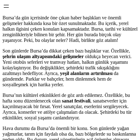
Bursa’da gün içerisinde öne çıkan haber başlıkları ve önemli
gelişmeler hakkında kısa bir özet sunulmaktadır. Bu içerik, yerel
halkın ilgisini çeken konuları kapsamaktadır. Bursa, tarihi ve kültürel
zenginlikleriyle bilinen bir şehir. Her gün burada birçok olay
yaşanıyor. Peki, bu olaylar neler? Hadi, birlikte göz atalım!
Son günlerde Bursa’da dikkat çeken bazı başlıklar var. Özellikle,
şehrin ulaşım altyapısındaki gelişmeler
oldukça heyecan verici.
Yeni otobüs seferleri ve tramvay hatları, halkın günlük yaşamını
kolaylaştırıyor. Bu değişiklikler, şehirdeki trafik sıkışıklığını
azaltmayı hedefliyor. Ayrıca,
yeşil alanların artırılması
da
gündemde. Parklar ve bahçeler, hem dinlenmek hem de
sosyalleşmek için harika yerler.
Bursa’nın kültürel etkinlikleri de göz ardı edilemez. Özellikle, bu
hafta sonu düzenlenecek olan
sanat festivali
, sanatseverler için
kaçırılmayacak bir fırsat. Yerel sanatçılar, eserlerini sergileyecek.
Ayrıca, konserler ve atölye çalışmaları da olacak. Şehirdeki bu tür
etkinlikler, sosyal yaşamı canlandırıyor.
Hava durumu da Bursa’da önemli bir konu. Son günlerde yağan
yağmurlar, tarım için faydalı olsa da, bazı bölgelerde su baskınlarına
neden oldu. Bu durum, yerel yönetimlerin acil önlemler almasını