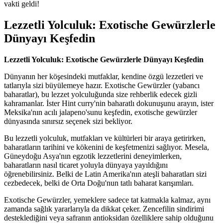
vakti geldi!
Lezzetli Yolculuk: Exotische Gewürzlerle
Dünyayı Keşfedin
Lezzetli Yolculuk: Exotische Gewürzlerle Dünyayı Keşfedin
Dünyanın her köşesindeki mutfaklar, kendine özgü lezzetleri ve
tatlarıyla sizi büyülemeye hazır. Exotische Gewürzler (yabancı
baharatlar), bu lezzet yolculuğunda size rehberlik edecek gizli
kahramanlar. İster Hint curry'nin baharatlı dokunuşunu arayın, ister
Meksika'nın acılı jalapeno'sunu keşfedin, exotische gewürzler
dünyasında sınırsız seçenek sizi bekliyor.
Bu lezzetli yolculuk, mutfakları ve kültürleri bir araya getirirken,
baharatların tarihini ve kökenini de keşfetmenizi sağlıyor. Mesela,
Güneydoğu Asya'nın egzotik lezzetlerini deneyimlerken,
baharatların nasıl ticaret yoluyla dünyaya yayıldığını
öğrenebilirsiniz. Belki de Latin Amerika'nın ateşli baharatları sizi
cezbedecek, belki de Orta Doğu'nun tatlı baharat karışımları.
Exotische Gewürzler, yemeklere sadece tat katmakla kalmaz, aynı
zamanda sağlık yararlarıyla da dikkat çeker. Zencefilin sindirimi
desteklediğini veya safranın antioksidan özelliklere sahip olduğunu