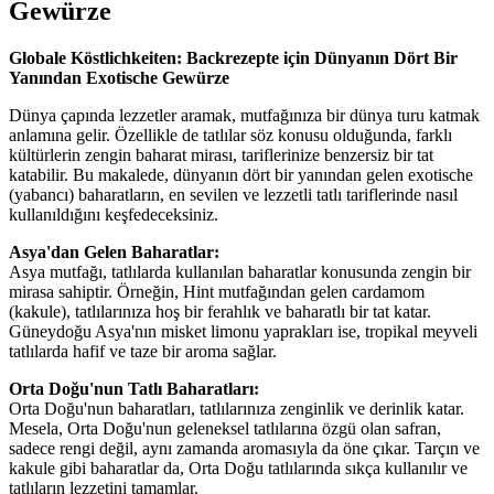
Gewürze
Globale Köstlichkeiten: Backrezepte için Dünyanın Dört Bir
Yanından Exotische Gewürze
Dünya çapında lezzetler aramak, mutfağınıza bir dünya turu katmak
anlamına gelir. Özellikle de tatlılar söz konusu olduğunda, farklı
kültürlerin zengin baharat mirası, tariflerinize benzersiz bir tat
katabilir. Bu makalede, dünyanın dört bir yanından gelen exotische
(yabancı) baharatların, en sevilen ve lezzetli tatlı tariflerinde nasıl
kullanıldığını keşfedeceksiniz.
Asya'dan Gelen Baharatlar:
Asya mutfağı, tatlılarda kullanılan baharatlar konusunda zengin bir
mirasa sahiptir. Örneğin, Hint mutfağından gelen cardamom
(kakule), tatlılarınıza hoş bir ferahlık ve baharatlı bir tat katar.
Güneydoğu Asya'nın misket limonu yaprakları ise, tropikal meyveli
tatlılarda hafif ve taze bir aroma sağlar.
Orta Doğu'nun Tatlı Baharatları:
Orta Doğu'nun baharatları, tatlılarınıza zenginlik ve derinlik katar.
Mesela, Orta Doğu'nun geleneksel tatlılarına özgü olan safran,
sadece rengi değil, aynı zamanda aromasıyla da öne çıkar. Tarçın ve
kakule gibi baharatlar da, Orta Doğu tatlılarında sıkça kullanılır ve
tatlıların lezzetini tamamlar.