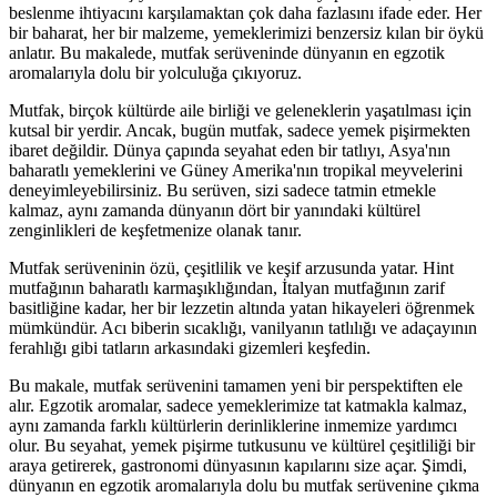
beslenme ihtiyacını karşılamaktan çok daha fazlasını ifade eder. Her
bir baharat, her bir malzeme, yemeklerimizi benzersiz kılan bir öykü
anlatır. Bu makalede, mutfak serüveninde dünyanın en egzotik
aromalarıyla dolu bir yolculuğa çıkıyoruz.
Mutfak, birçok kültürde aile birliği ve geleneklerin yaşatılması için
kutsal bir yerdir. Ancak, bugün mutfak, sadece yemek pişirmekten
ibaret değildir. Dünya çapında seyahat eden bir tatlıyı, Asya'nın
baharatlı yemeklerini ve Güney Amerika'nın tropikal meyvelerini
deneyimleyebilirsiniz. Bu serüven, sizi sadece tatmin etmekle
kalmaz, aynı zamanda dünyanın dört bir yanındaki kültürel
zenginlikleri de keşfetmenize olanak tanır.
Mutfak serüveninin özü, çeşitlilik ve keşif arzusunda yatar. Hint
mutfağının baharatlı karmaşıklığından, İtalyan mutfağının zarif
basitliğine kadar, her bir lezzetin altında yatan hikayeleri öğrenmek
mümkündür. Acı biberin sıcaklığı, vanilyanın tatlılığı ve adaçayının
ferahlığı gibi tatların arkasındaki gizemleri keşfedin.
Bu makale, mutfak serüvenini tamamen yeni bir perspektiften ele
alır. Egzotik aromalar, sadece yemeklerimize tat katmakla kalmaz,
aynı zamanda farklı kültürlerin derinliklerine inmemize yardımcı
olur. Bu seyahat, yemek pişirme tutkusunu ve kültürel çeşitliliği bir
araya getirerek, gastronomi dünyasının kapılarını size açar. Şimdi,
dünyanın en egzotik aromalarıyla dolu bu mutfak serüvenine çıkma