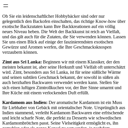
Ob Sie ein leidenschaftlicher Hobbybäcker sind oder nur
gelegentlich den Backofen einschalten, das richtige Know-how über
exotische Backzutaten kann Ihre Backkreationen auf ein völlig
neues Niveau heben. Die Welt der Backkunst ist reich an Vielfalt,
und das gilt auch für die Zutaten, die Sie verwenden können. Lassen
Sie uns einen Blick auf einige der faszinierendsten exotischen
Gewürze und Aromen werfen, die Ihre Geschmacksknospen
verzaubern können.
Zimt aus Sri Lanka:
Beginnen wir mit einem Klassiker, der den
meisten bekannt ist, aber seine Herkunft und Vielfalt oft unterschätzt
wird. Zimt, besonders aus Sri Lanka, ist für seine süßliche Wärme
und seinen subtilen Geschmack bekannt, der sowohl in süßen als
auch herzhaften Backwaren verwendet werden kann. Stellen Sie
sich einen luftigen Zimtrollkuchen vor, der Ihre Sinne umarmt und
Ihre Küche mit einem verlockenden Duft erfüllt.
Kardamom aus Indien:
Der aromatische Kardamom ist ein Muss
für Liebhaber von Gebäck mit orientalischer Note. Ursprünglich aus
Indien stammend, verleiht Kardamom Backwaren eine erfrischende
und leicht scharfe Note, die perfekt zu Desserts wie schwedischen
Kardamombrötchen passt. Seine Vielseitigkeit ermöglicht es, ihn