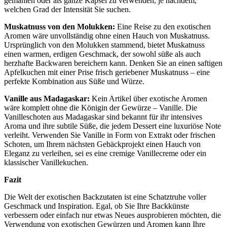
gemahlen oder als ganze Kapsel zu verwenden, je nachdem,
welchen Grad der Intensität Sie suchen.
Muskatnuss von den Molukken:
Eine Reise zu den exotischen
Aromen wäre unvollständig ohne einen Hauch von Muskatnuss.
Ursprünglich von den Molukken stammend, bietet Muskatnuss
einen warmen, erdigen Geschmack, der sowohl süße als auch
herzhafte Backwaren bereichern kann. Denken Sie an einen saftigen
Apfelkuchen mit einer Prise frisch geriebener Muskatnuss – eine
perfekte Kombination aus Süße und Würze.
Vanille aus Madagaskar:
Kein Artikel über exotische Aromen
wäre komplett ohne die Königin der Gewürze – Vanille. Die
Vanilleschoten aus Madagaskar sind bekannt für ihr intensives
Aroma und ihre subtile Süße, die jedem Dessert eine luxuriöse Note
verleiht. Verwenden Sie Vanille in Form von Extrakt oder frischen
Schoten, um Ihrem nächsten Gebäckprojekt einen Hauch von
Eleganz zu verleihen, sei es eine cremige Vanillecreme oder ein
klassischer Vanillekuchen.
Fazit
Die Welt der exotischen Backzutaten ist eine Schatztruhe voller
Geschmack und Inspiration. Egal, ob Sie Ihre Backkünste
verbessern oder einfach nur etwas Neues ausprobieren möchten, die
Verwendung von exotischen Gewürzen und Aromen kann Ihre