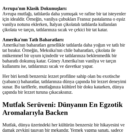
Avrupa'nın Klasik Dokunuşları:
Avrupa mutfağı, tatlılarda daha yumuşak ve rafine bir tat isteyenler
için idealdir. Örneğin, vanilya çubukları Fransız pastalarına o eşsiz
vanilya notunu eklerken, İtalyan çikolatalı tatlılarda kullanılan
çikolata ve tarçın, tatlılarınıza sıcak ve çekici bir tat katar.
Amerika'nın Tatlı Baharatları:
Amerika'nın baharatları genellikle tatlılarda daha yoğun ve tatlı bir
tat bırakır. Örneğin, Meksika'nın chile baharatları, çikolata ile
mükemmel bir uyum içindedir ve tatlılarınıza beklenmedik bir
baharatlı dokunuş katar. Güney Amerika'nın vanilya ve tarçın
kullanımı ise, tatlılarınızı sıcak ve davetkar yapar.
Her biri kendi benzersiz lezzet profiline sahip olan bu exotische
(yabancı) baharatlar, tatlılarınıza dünya çapında bir lezzet deneyimi
sunar. Bu tariflerle, mutfağınıza kültürel bir doku katarken, dünya
çapında bir lezzet turuna çıkacaksınız.
Mutfak Serüveni: Dünyanın En Egzotik
Aromalarıyla Backen
Mutfak, dünya üzerindeki her kültürün benzersiz bir hikayesini ve
damak zevkini taşıyan bir mekandır. Yemek yapma sanatı, sadece